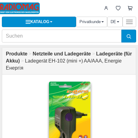
KATALOG
Privatkunde
DE
Togg
navi
Produkte
>
Netzteile und Ladegeräte
>
Ladegeräte (für
Akku)
>
Ladegerät EH-102 (mini +) AA/AAA, Energie
Енергія