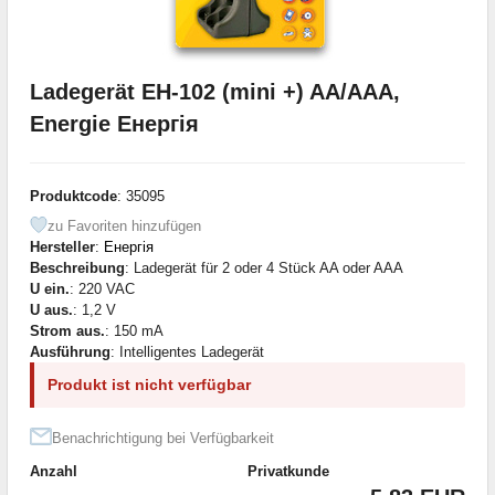
Ladegerät EH-102 (mini +) AA/AAA,
Energie Енергія
Produktcode
: 35095
zu Favoriten hinzufügen
Hersteller
:
Енергія
Beschreibung
: Ladegerät für 2 oder 4 Stück AA oder AAA
U ein.
: 220 VAC
U aus.
: 1,2 V
Strom aus.
: 150 mA
Ausführung
: Intelligentes Ladegerät
Produkt ist nicht verfügbar
Benachrichtigung bei Verfügbarkeit
Anzahl
Privatkunde