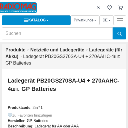
KATALOG
Privatkunde
DE
Togg
navi
Produkte
>
Netzteile und Ladegeräte
>
Ladegeräte (für
Akku)
>
Ladegerät PB20GS270SA-U4 + 270AAHC-4шт.
GP Batteries
Ladegerät PB20GS270SA-U4 + 270AAHC-
4шт. GP Batteries
Produktcode
: 25741
zu Favoriten hinzufügen
Hersteller
:
GP Batteries
Beschreibung
: Ladegerät für AA oder AAA