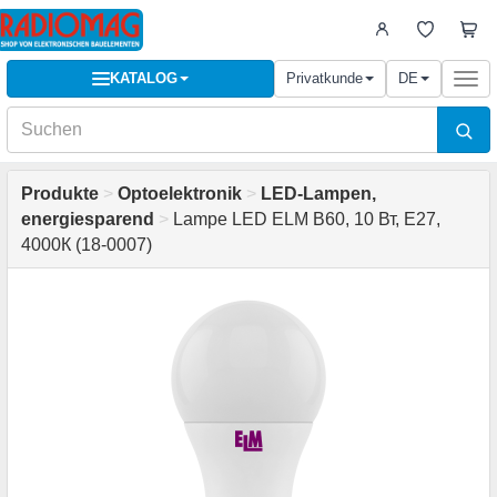
KATALOG
Privatkunde
DE
Togg
navi
Produkte
>
Optoelektronik
>
LED-Lampen,
energiesparend
>
Lampe LED ELM B60, 10 Вт, Е27,
4000К (18-0007)