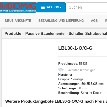
KATALOG
NEUE ANKÜNFTE
BEZAHLUNG UND LIEFERUNG
AGB
I
Produkte
>
Passive Bauelemente
>
Schalter, Schubschalt
LBL30-1-O/C-G
Produktcode
: 55835
zu Favoriten hinzufügen
Hersteller
:
Gruppe
: Sonstige
Abmessungen
: 56x35,5x38 mm
Schaftlänge
: 30 mm
Beschreibung
: Schalter Druck; 1
Weitere Produktangebote LBL30-1-O/C-G nach Preis 