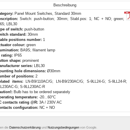
Beschreibung
ategory:
Panel Mount Switches, Standard 30mm
scription:
Switch: push-button; 30mm; Stabl.pos: 1; NC + NO; green;
P65; LBL30
pe of switch:
push-button
itch standard:
30mm
table positions number:
1
tuator colour:
green
lumination:
BA9S; filament lamp
 rating:
IP65
utton shape:
prominent
nufacturer series:
LBL30
ounting hole dimensions:
Ø30mm
umber of positions:
2
elated items:
LN-B9/110AC/G; LN-B9/230AC/G; S-9LL24-G; S-9LL24-R; 
LL230AC-G; S-9LL230AC-R
ution!:
Bulb has to be ordered separately
erating temperature:
-20...60°C
C contacts rating @R:
3A / 230V AC
ntacts configuration:
NC + NO
ten die
Datenschutzerklärung
und
Nutzungsbedingungen
von Google.