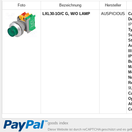
Foto
Bezeichnung
Hersteller
LXL30-1O/C G, W/O LAMP
AUSPICIOUS
C
De
I
Ty
Sw
S
Ac
Il
IP
B
Ma
M
N
R
9
Ca
Op
A
Co
goods index
Diese Website ist durch reCAPTCHA geschützt und es gel