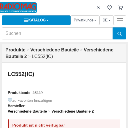
KATALOG
Privatkunde
DE
Togg
navi
Produkte
>
Verschiedene Bauteile
>
Verschiedene
Bauteile 2
>
LC552(IC)
LC552(IC)
Produktcode
: 46449
zu Favoriten hinzufügen
Hersteller
:
Verschiedene Bauteile
>
Verschiedene Bauteile 2
Produkt ist nicht verfügbar