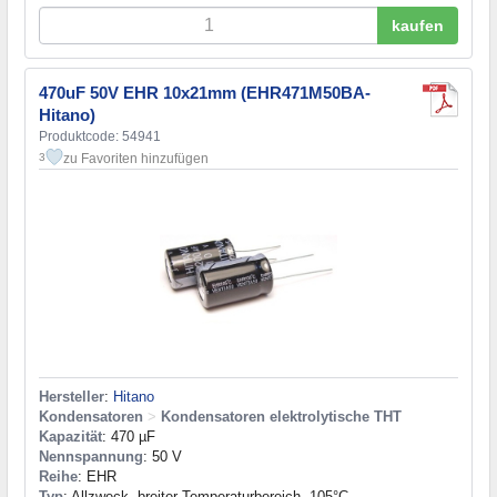
kaufen
470uF 50V EHR 10x21mm (EHR471M50BA-
Hitano)
Produktcode: 54941
zu Favoriten hinzufügen
3
Hersteller
:
Hitano
Kondensatoren
>
Kondensatoren elektrolytische THT
Kapazität
: 470 µF
Nennspannung
: 50 V
Reihe
: EHR
Typ
: Allzweck, breiter Temperaturbereich, 105°C