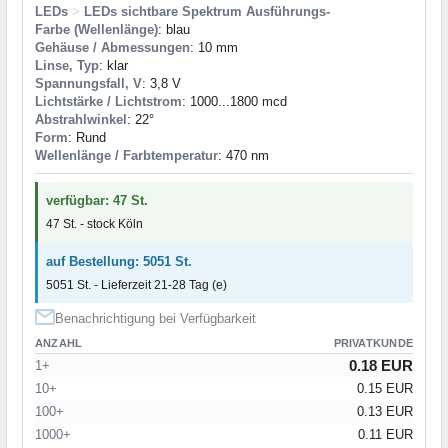
LEDs
>
LEDs sichtbare Spektrum Ausführungs-
Farbe (Wellenlänge)
: blau
Gehäuse / Abmessungen
: 10 mm
Linse, Typ
: klar
Spannungsfall, V
: 3,8 V
Lichtstärke / Lichtstrom
: 1000...1800 mcd
Abstrahlwinkel
: 22°
Form
: Rund
Wellenlänge / Farbtemperatur
: 470 nm
verfügbar: 47 St.
47 St. - stock Köln
auf Bestellung: 5051 St.
5051 St. - Lieferzeit 21-28 Tag (e)
Benachrichtigung bei Verfügbarkeit
ANZAHL
PRIVATKUNDE
0.18 EUR
1+
10+
0.15 EUR
100+
0.13 EUR
1000+
0.11 EUR