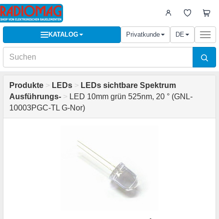
KATALOG
Privatkunde
DE
Togg
navi
Produkte
>
LEDs
>
LEDs sichtbare Spektrum
Ausführungs-
>
LED 10mm grün 525nm, 20 ° (GNL-
10003PGC-TL G-Nor)