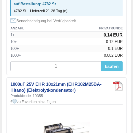
auf Bestellung: 4782 St.
4782 St. - Lieferzeit 21-28 Tag (e)
Benachrichtigung bei Verfügbarkeit
ANZAHL
PRIVATKUNDE
0.14 EUR
1+
10+
0.12 EUR
100+
0.1 EUR
1000+
0.082 EUR
kaufen
1000uF 25V EHR 10x21mm (EHR102M25BA-
Hitano) (Elektrolytkondensator)
Produktcode: 19355
zu Favoriten hinzufügen
4