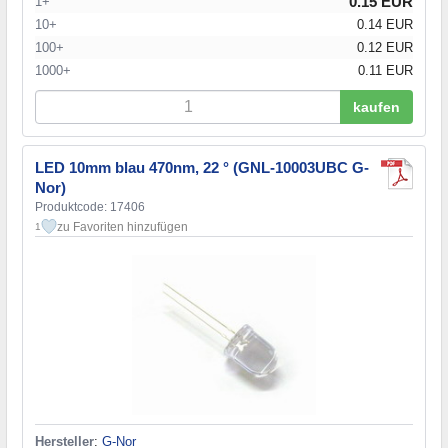
0.15 EUR
1+
10+
0.14 EUR
100+
0.12 EUR
1000+
0.11 EUR
kaufen
LED 10mm blau 470nm, 22 ° (GNL-10003UBC G-
Nor)
Produktcode: 17406
zu Favoriten hinzufügen
1
Hersteller
:
G-Nor