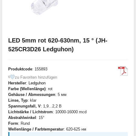
LED 5mm rot 620-630nm, 15 ° (JH-
525CR3D26 Ledguhon)
Produktcode
: 155893
zu Favoriten hinzufügen
6
Hersteller
:
Ledguhon
Farbe (Wellenlänge)
: rot
Gehäuse / Abmessungen
: 5 мм
Linse, Typ
: klar
Spannungsfall, V
: 1,9...2,2 В
Lichtstärke / Lichtstrom
: 10000-16000 mcd
Abstrahlwinkel
: 15°
Form
: Rund
Wellenlänge / Farbtemperatur
: 620-625 нм