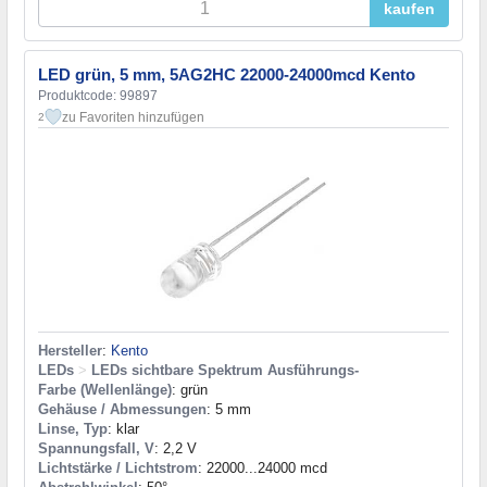
kaufen
LED grün, 5 mm, 5AG2HC 22000-24000mcd Kento
Produktcode: 99897
zu Favoriten hinzufügen
2
Hersteller
:
Kento
LEDs
>
LEDs sichtbare Spektrum Ausführungs-
Farbe (Wellenlänge)
: grün
Gehäuse / Abmessungen
: 5 mm
Linse, Typ
: klar
Spannungsfall, V
: 2,2 V
Lichtstärke / Lichtstrom
: 22000...24000 mcd