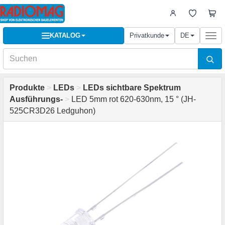
KATALOG
Privatkunde
DE
Togg
navi
Produkte
>
LEDs
>
LEDs sichtbare Spektrum
Ausführungs-
>
LED 5mm rot 620-630nm, 15 ° (JH-
525CR3D26 Ledguhon)