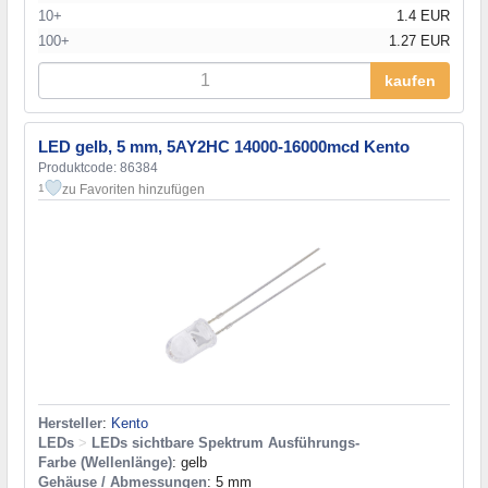
10+
1.4 EUR
100+
1.27 EUR
kaufen
LED gelb, 5 mm, 5AY2HC 14000-16000mcd Kento
Produktcode: 86384
zu Favoriten hinzufügen
1
Hersteller
:
Kento
LEDs
>
LEDs sichtbare Spektrum Ausführungs-
Farbe (Wellenlänge)
: gelb
Gehäuse / Abmessungen
: 5 mm