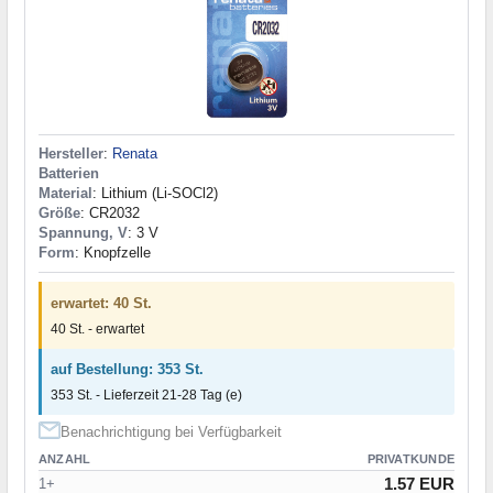
Hersteller
:
Renata
Batterien
Material
: Lithium (Li-SOCl2)
Größe
: CR2032
Spannung, V
: 3 V
Form
: Knopfzelle
erwartet: 40 St.
40 St. - erwartet
auf Bestellung: 353 St.
353 St. - Lieferzeit 21-28 Tag (e)
Benachrichtigung bei Verfügbarkeit
ANZAHL
PRIVATKUNDE
1.57 EUR
1+