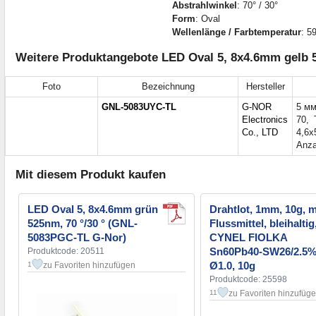
Abstrahlwinkel
: 70° / 30°
Form
: Oval
Wellenlänge / Farbtemperatur
: 5
Weitere Produktangebote LED Oval 5, 8x4.6mm gelb 
Foto
Bezeichnung
Hersteller
GNL-5083UYC-TL
G-NOR
5 мм
Electronics
70, 
Co., LTD
4,6х
Anza
Mit diesem Produkt kaufen
LED Oval 5, 8x4.6mm grün
Drahtlot, 1mm, 10g, m
525nm, 70 °/30 ° (GNL-
Flussmittel, bleihaltig
5083PGC-TL G-Nor)
CYNEL FIOLKA
Sn60Pb40-SW26/2.5
Produktcode: 20511
Ø1.0, 10g
zu Favoriten hinzufügen
1
Produktcode: 25598
zu Favoriten hinzufüg
11