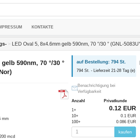
MPRESSUM
KONTAKTE
gs-
>
LED Oval 5, 8x4.6mm gelb 590nm, 70 °/30 ° (GNL-5083U
auf Bestellung: 794 St.
gelb 590nm, 70 °/30 °
794 St. - Lieferzeit 21-28 Tag (e)
Nor)
Benachrichtigung bei
Verfügbarkeit
Anzahl
Privatkunde
0.12 EUR
1+
10+
0.1 EUR
,6 mm
100+
0.086 EUR
kaufen
1200 mcd