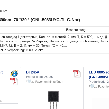
90 nm
590nm, 70 °/30 ° (GNL-5083UYC-TL G-Nor)
Beschreibung
 світлодіод індикаторний, Кол. св. = жовтий, ?, нм/ T, K = 590, I, мКд 
Тип лінзи = прозора безбарвна, Форма світлодіода = Овальний, К-сть
5,8х7, Uf, В = 2, If, мА = 30, Тексп, °С = -40....
hl je Verpackung: 1000 Stücke
it
BF245A
LED 0805 ro
,
(GNL-0805L
Produktcode: 25235
zu Favoriten hinzufügen
Produktcode: 
1
%
zu Favorit
2
en