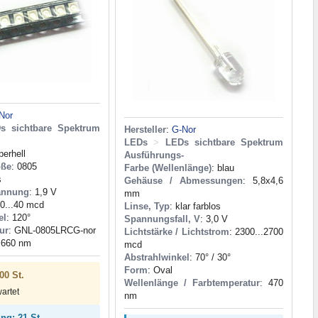
Nor
s sichtbare Spektrum
Hersteller
:
G-Nor
LEDs
>
LEDs sichtbare Spektrum
perhell
Ausführungs-
öße
: 0805
Farbe (Wellenlänge)
: blau
s
Gehäuse / Abmessungen
: 5,8x4,6
annung
: 1,9 V
mm
30...40 mcd
Linse, Typ
: klar farblos
el
: 120°
Spannungsfall, V
: 3,0 V
ur
: GNL-0805LRCG-nor
Lichtstärke / Lichtstrom
: 2300...2700
 660 nm
mcd
Abstrahlwinkel
: 70° / 30°
Form
: Oval
00 St.
Wellenlänge / Farbtemperatur
: 470
wartet
nm
ng: 21 St.