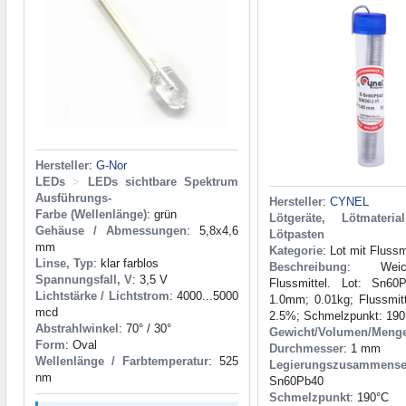
Hersteller
:
G-Nor
LEDs
>
LEDs sichtbare Spektrum
Ausführungs-
Hersteller
:
CYNEL
Farbe (Wellenlänge)
: grün
Lötgeräte, Lötmaterial
Gehäuse / Abmessungen
: 5,8x4,6
Lötpasten
mm
Kategorie
: Lot mit Flussm
Linse, Typ
: klar farblos
Beschreibung
: Weic
Spannungsfall, V
: 3,5 V
Flussmittel. Lot: Sn60
Lichtstärke / Lichtstrom
: 4000...5000
1.0mm; 0.01kg; Flussmit
mcd
2.5%; Schmelzpunkt: 190
Abstrahlwinkel
: 70° / 30°
Gewicht/Volumen/Meng
Form
: Oval
Durchmesser
: 1 mm
Wellenlänge / Farbtemperatur
: 525
Legierungszusammense
nm
Sn60Pb40
Schmelzpunkt
: 190°С