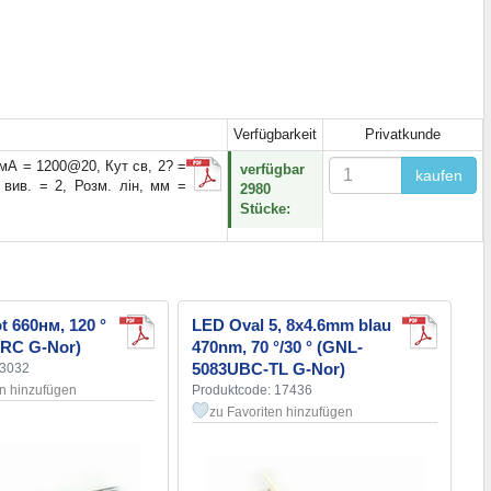
Verfügbarkeit
Privatkunde
@ мА = 1200@20, Кут св, 2? =
verfügbar
kaufen
 вив. = 2, Розм. лін, мм =
2980
Stücke:
t 660нм, 120 °
LED Oval 5, 8x4.6mm blau
RC G-Nor)
470nm, 70 °/30 ° (GNL-
5083UBC-TL G-Nor)
23032
en hinzufügen
Produktcode: 17436
zu Favoriten hinzufügen