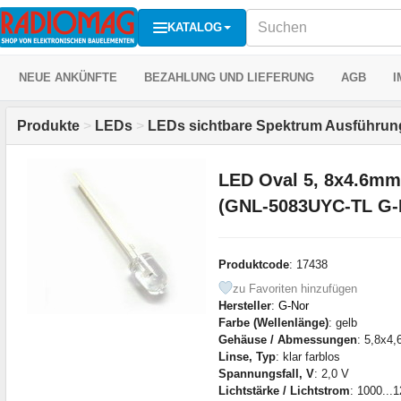
KATALOG
NEUE ANKÜNFTE
BEZAHLUNG UND LIEFERUNG
AGB
I
Produkte
>
LEDs
>
LEDs sichtbare Spektrum Ausführun
LED Oval 5, 8x4.6mm 
(GNL-5083UYC-TL G-
Produktcode
: 17438
zu Favoriten hinzufügen
Hersteller
:
G-Nor
Farbe (Wellenlänge)
: gelb
Gehäuse / Abmessungen
: 5,8x4
Linse, Typ
: klar farblos
Spannungsfall, V
: 2,0 V
Lichtstärke / Lichtstrom
: 1000...