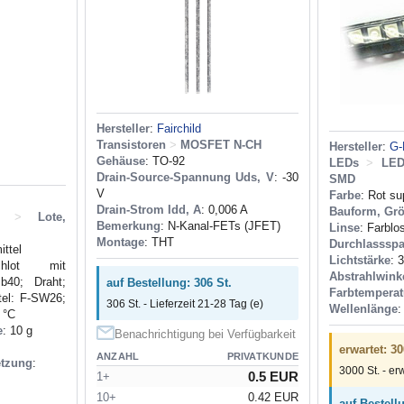
Hersteller
:
Fairchild
Transistoren
>
MOSFET N-CH
Hersteller
:
G-
Gehäuse
: TO-92
LEDs
>
LED
Drain-Source-Spannung Uds, V
: -30
SMD
V
Farbe
: Rot su
Drain-Strom Idd, A
: 0,006 A
Bauform, Gr
>
Lote,
Bemerkung
: N-Kanal-FETs (JFET)
Linse
: Farblo
Montage
: THT
Durchlasssp
ittel
Lichtstärke
: 
hlot mit
Abstrahlwink
Pb40; Draht;
auf Bestellung: 306 St.
Farbtemperat
tel: F-SW26;
306 St. - Lieferzeit 21-28 Tag (e)
Wellenlänge
:
 °C
e
: 10 g
Benachrichtigung bei Verfügbarkeit
erwartet: 30
ANZAHL
PRIVATKUNDE
tzung
:
3000 St. - er
0.5 EUR
1+
10+
0.42 EUR
auf Bestellu