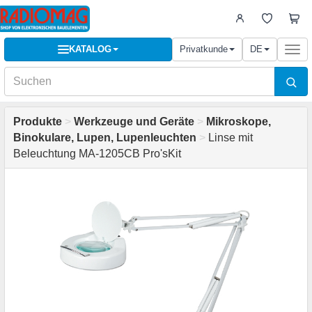
KATALOG
Privatkunde
DE
Togg
navi
Produkte
>
Werkzeuge und Geräte
>
Mikroskope,
Binokulare, Lupen, Lupenleuchten
>
Linse mit
Beleuchtung MA-1205CB Pro'sKit