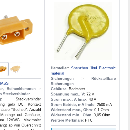
Hersteller
:
Shenzhen Jirui Electronic
material
Sicherungen
>
Rückstellbare
MASS
Sicherungen
der, Reihenklemmen
>
Gehäuse
: Bedrahtet
gs Steckverbinder
Spannung max., V
: 72 V
g
: Steckverbinder
Strom max., A Imax
: 40 A
gung gelb DC. Kontakt
Strom Betrieb, mA Ihold
: 2500 mA
ehäuse "Buchse". Anzahl
Widerstand max., Ohm
: 0,1 Ohm
 Montage auf Gehäuse,
Widerstand min., Ohm
: 0,05 Ohm
um 12AWG. Maximaler
Weitere Merkmale
: PTC
ängt ab von Querschnitt