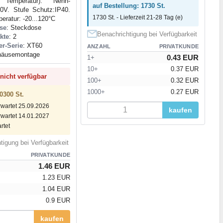
Temperatur). Nenn-
auf Bestellung: 1730 St.
0V. Stufe Schutz:IP40.
1730 St. - Lieferzeit 21-28 Tag (e)
eratur: -20...120°C
se
: Steckdose
Benachrichtigung bei Verfügbarkeit
kte
: 2
er-Serie
: XT60
ANZAHL
PRIVATKUNDE
häusemontage
0.43 EUR
1+
10+
0.37 EUR
 nicht verfügbar
100+
0.32 EUR
1000+
0.27 EUR
0300 St.
rwartet 25.09.2026
kaufen
rwartet 14.01.2027
rtet
tigung bei Verfügbarkeit
PRIVATKUNDE
1.46 EUR
1.23 EUR
1.04 EUR
0.9 EUR
kaufen