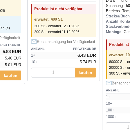
Draht und 
Spannung: 50
Produkt ist nicht verfügbar
Betriebs- Temp
2026
Stecker/Buch
erwartet: 400 St.
Anzahl Konta
200 St. - erwartet 12.11.2026
Steckverbind
Tag (e)
Montage
: Ge
200 St. - erwartet 11.12.2026
erfügbarkeit
Benachrichtigung bei Verfügbarkeit
Produkt ist
PRIVATKUNDE
ANZAHL
PRIVATKUNDE
5.88 EUR
6.43 EUR
erwartet: 10
1+
5.46 EUR
10+
5.74 EUR
80000 St. - e
5.01 EUR
20000 St. - e
kaufen
300 St. - erwa
kaufen
Benachrich
ANZAHL
1+
10+
100+
1000+