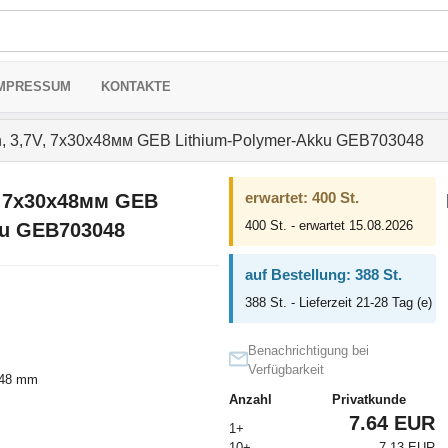
MPRESSUM
KONTAKTE
, 3,7V, 7x30x48мм GEB Lithium-Polymer-Akku GEB703048
erwartet: 400 St.
, 7x30x48мм GEB
400 St. - erwartet 15.08.2026
ku GEB703048
auf Bestellung: 388 St.
388 St. - Lieferzeit 21-28 Tag (e)
Benachrichtigung bei
Verfügbarkeit
x48 mm
Anzahl
Privatkunde
7.64 EUR
1+
10+
7.13 EUR