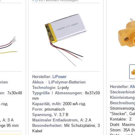
n
zu Favoriten hinzufügen
Hersteller
:
LiPower
erien
Akkus
>
LiPolymer-Batterien
Hersteller
:
A
Technologie
: Li-poly
Steckverbin
en
: 7x30x48
Typgröße / Abmessungen
: 8x37x59
Kleinleistun
mm
Beschreibun
·год
Kapazität, mAh
: 2000 мА·год
Stromversor
Form
: prismatisch
"Stecker", G
Spannung, V
: 3,7 В
Kontakte: 2.
, A
: 3 А
Maximaler Entladestrom, A
: 2 А
Draht Maxim
änge 95 mm
Besonderheiten
: Mit Schutzplatine, 3
Strom: 35A (h
Kabel