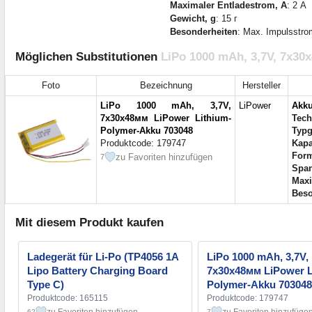
Maximaler Entladestrom, A
: 2 А
Gewicht, g
: 15 г
Besonderheiten
: Max. Impulsstro
Möglichen Substitutionen
LiPo 1000 mAh, 3,7V, 7x3
Foto
Bezeichnung
Hersteller
LiPo 1000 mAh, 3,7V,
LiPower
Akk
7x30x48мм LiPower Lithium-
Tech
Polymer-Akku 703048
Typg
Produktcode: 179747
Kapa
For
zu Favoriten hinzufügen
7
Spa
Maxi
Beso
Mit diesem Produkt kaufen
Ladegerät für Li-Po (TP4056 1A
LiPo 1000 mAh, 3,7V,
Lipo Battery Charging Board
7x30x48мм LiPower L
Type C)
Polymer-Akku 703048
Produktcode: 165115
Produktcode: 179747
62
7