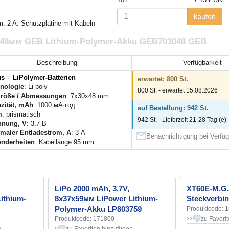
kaufen
m: 2 A. Schutzplatine mit Kabeln
0x48мм GEB Lithium-Polymer-Akku GEB703048 GEB
Beschreibung
Verfügbarkeit
us
>
LiPolymer-Batterien
erwartet: 800 St.
nologie
: Li-poly
800 St. - erwartet 15.08.2026
röße / Abmessungen
: 7x30x48 mm
zität, mAh
: 1000 мА·год
auf Bestellung: 942 St.
m
: prismatisch
942 St. - Lieferzeit 21-28 Tag (e)
nnung, V
: 3,7 В
maler Entladestrom, A
: 3 А
Benachrichtigung bei Verfüg
nderheiten
: Kabellänge 95 mm
LiPo 2000 mAh, 3,7V,
XT60E-M.G.
ithium-
8x37x59мм LiPower Lithium-
Steckverbi
Polymer-Akku LP803759
Produktcode: 
Produktcode: 171800
zu Favori
33
9