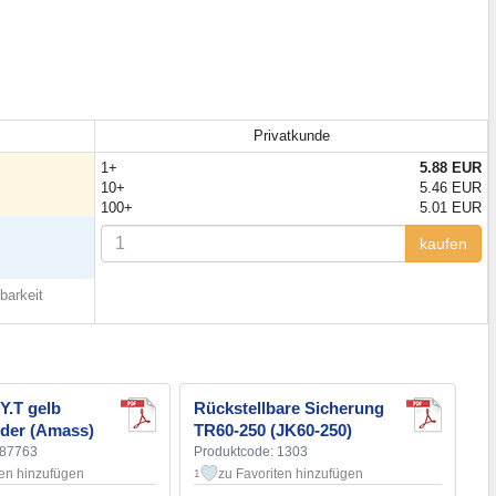
Privatkunde
1+
5.88 EUR
10+
5.46 EUR
100+
5.01 EUR
kaufen
barkeit
Y.T gelb
Rückstellbare Sicherung
nder (Amass)
TR60-250 (JK60-250)
187763
Produktcode: 1303
ten hinzufügen
zu Favoriten hinzufügen
1