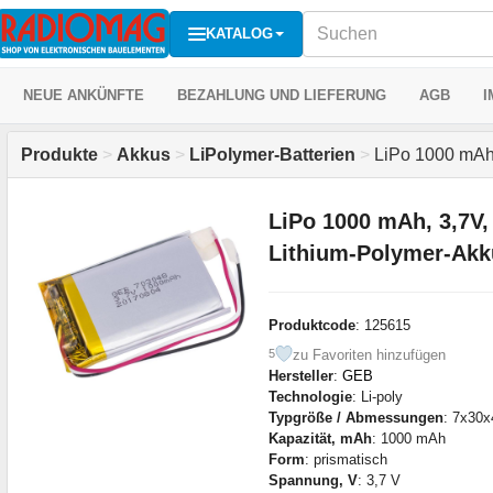
KATALOG
NEUE ANKÜNFTE
BEZAHLUNG UND LIEFERUNG
AGB
I
Produkte
>
Akkus
>
LiPolymer-Batterien
>
LiPo 1000 mAh
LiPo 1000 mAh, 3,7V
Lithium-Polymer-Ak
Produktcode
: 125615
zu Favoriten hinzufügen
5
Hersteller
:
GEB
Technologie
: Li-poly
Typgröße / Abmessungen
: 7x30
Kapazität, mAh
: 1000 mAh
Form
: prismatisch
Spannung, V
: 3,7 V