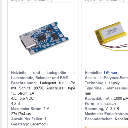
zu Favoriten hinzufügen
zu Favoriten hinzufüge
Netzteile und Ladegeräte
>
Hersteller
:
LiPower
Lademodule, Balancer und BMS
Akkus
>
LiPolymer-Batt
Beschreibung
: Ladegerät für Li-Po
Technologie
: Li-poly
mit Schutz 18650. Anschluss': type
Typgröße / Abmessung
"C. Strom: 1A
mm
4,5...5,5 VDC
Kapazität, mAh
: 1000 мА
4,2 В
Form
: prismatisch
Maximaler Strom
: 1 А
Spannung, V
: 3,7 В
27x17x4 мм
Maximaler Entladestrom
Anzahl der Zellen
: 1
Besonderheiten
: Kabell
Gerätetyp
: Lademodul