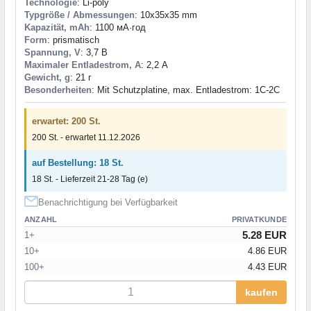
Technologie
: Li-poly
Typgröße / Abmessungen
: 10x35x35 mm
Kapazität, mAh
: 1100 мА·год
Form
: prismatisch
Spannung, V
: 3,7 В
Maximaler Entladestrom, A
: 2,2 А
Gewicht, g
: 21 г
Besonderheiten
: Mit Schutzplatine, max. Entladestrom: 1C-2C
erwartet: 200 St.
200 St. - erwartet 11.12.2026
auf Bestellung: 18 St.
18 St. - Lieferzeit 21-28 Tag (e)
Benachrichtigung bei Verfügbarkeit
ANZAHL
PRIVATKUNDE
5.28 EUR
1+
10+
4.86 EUR
100+
4.43 EUR
kaufen