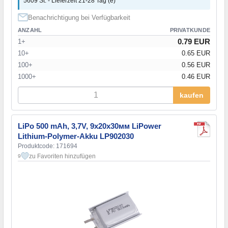
5609 St. - Lieferzeit 21-28 Tag (e)
Benachrichtigung bei Verfügbarkeit
ANZAHL
PRIVATKUNDE
0.79 EUR
1+
10+
0.65 EUR
100+
0.56 EUR
1000+
0.46 EUR
kaufen
LiPo 500 mAh, 3,7V, 9x20x30мм LiPower
Lithium-Polymer-Akku LP902030
Produktcode: 171694
zu Favoriten hinzufügen
9