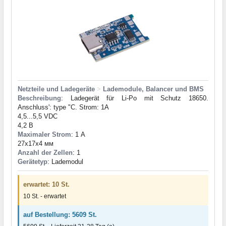
Netzteile und Ladegeräte
>
Lademodule, Balancer und BMS
Beschreibung
: Ladegerät für Li-Po mit Schutz 18650.
Anschluss': type "C. Strom: 1A
4,5...5,5 VDC
4,2 В
Maximaler Strom
: 1 А
27x17x4 мм
Anzahl der Zellen
: 1
Gerätetyp
: Lademodul
erwartet: 10 St.
10 St. - erwartet
auf Bestellung: 5609 St.