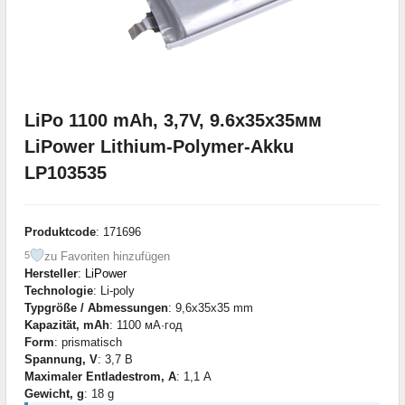
LiPo 1100 mAh, 3,7V, 9.6x35x35мм
LiPower Lithium-Polymer-Akku
LP103535
Produktcode
: 171696
zu Favoriten hinzufügen
5
Hersteller
:
LiPower
Technologie
: Li-poly
Typgröße / Abmessungen
: 9,6x35x35 mm
Kapazität, mAh
: 1100 мА·год
Form
: prismatisch
Spannung, V
: 3,7 В
Maximaler Entladestrom, A
: 1,1 А
Gewicht, g
: 18 g