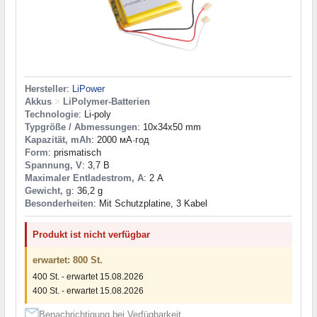
Hersteller
:
LiPower
Akkus
>
LiPolymer-Batterien
Technologie
: Li-poly
Typgröße / Abmessungen
: 10x34x50 mm
Kapazität, mAh
: 2000 мА·год
Form
: prismatisch
Spannung, V
: 3,7 В
Maximaler Entladestrom, A
: 2 А
Gewicht, g
: 36,2 g
Besonderheiten
: Mit Schutzplatine, 3 Kabel
Produkt ist nicht verfügbar
erwartet: 800 St.
400 St. - erwartet 15.08.2026
400 St. - erwartet 15.08.2026
Benachrichtigung bei Verfügbarkeit