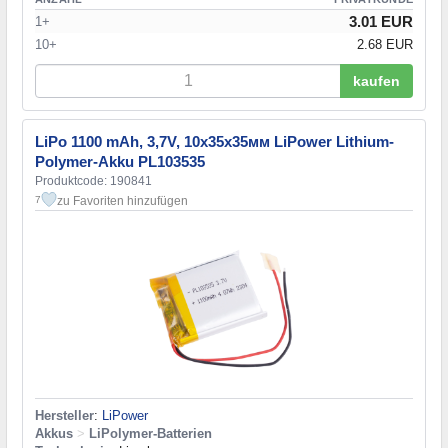
3.01 EUR
1+
10+
2.68 EUR
kaufen
LiPo 1100 mAh, 3,7V, 10x35x35мм LiPower Lithium-
Polymer-Akku PL103535
Produktcode: 190841
zu Favoriten hinzufügen
7
Hersteller
:
LiPower
Akkus
>
LiPolymer-Batterien