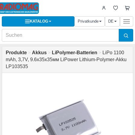
KATALOG
Privatkunde
DE
Togg
navi
Produkte
>
Akkus
>
LiPolymer-Batterien
>
LiPo 1100
mAh, 3,7V, 9.6x35x35мм LiPower Lithium-Polymer-Akku
LP103535