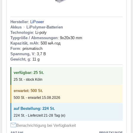
Hersteller
:
LiPower
Akkus
>
LiPolymer-Batterien
Technologie
: Li-poly
Typgröße / Abmessungen
: 9x20x30 mm
Kapazität, mAh
: 500 мА·год
Form
: prismatisch
Spannung, V
: 3,7 В
Gewicht, g
: 11 g
verfügbar: 25 St.
25 St. - stock Köln
erwartet: 500 St.
500 St. - erwartet 15.08.2026
auf Bestellung: 224 St.
224 St. - Lieferzeit 21-28 Tag (e)
Benachrichtigung bei Verfügbarkeit
ANZAHL
PRIVATKUNDE