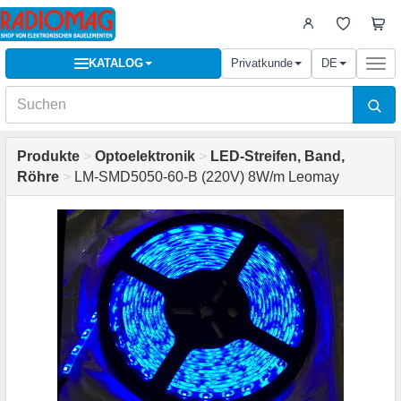
KATALOG
Privatkunde
DE
Togg
navi
Produkte
>
Optoelektronik
>
LED-Streifen, Band,
Röhre
>
LM-SMD5050-60-B (220V) 8W/m Leomay