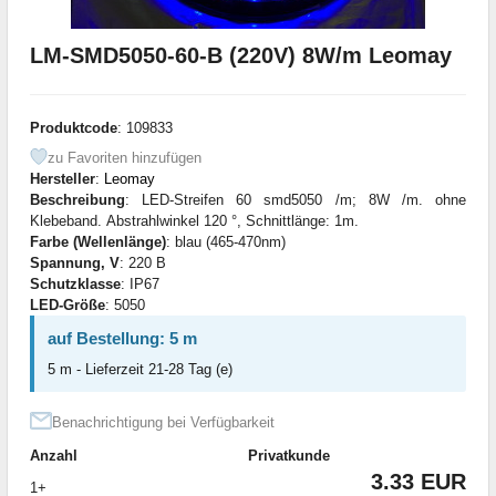
LM-SMD5050-60-B (220V) 8W/m Leomay
Produktcode
: 109833
zu Favoriten hinzufügen
Hersteller
:
Leomay
Beschreibung
: LED-Streifen 60 smd5050 /m; 8W /m. ohne
Klebeband. Abstrahlwinkel 120 °, Schnittlänge: 1m.
Farbe (Wellenlänge)
: blau (465-470nm)
Spannung, V
: 220 В
Schutzklasse
: IP67
LED-Größe
: 5050
auf Bestellung: 5 m
5 m - Lieferzeit 21-28 Tag (e)
Benachrichtigung bei Verfügbarkeit
Anzahl
Privatkunde
3.33 EUR
1+