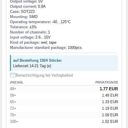
Output voltage:
5V
Output current:
0.8A
Case:
SOT223
Mounting:
SMD
Operating temperature:
-40...125°C
Tolerance:
±3%
Number of channels:
1
Input voltage:
2.6...15V
Kind of package:
reel; tape
Manufacturer standard package:
1000pcs.
auf Bestellung 1924 Stücke:
Lieferzeit 14-21 Tag (e)
Benachrichtigung bei Verfügbarkeit
ANZAHL
PRIVATKUNDE
1.77 EUR
49+
58+
1.48 EUR
65+
1.33 EUR
72+
1.19 EUR
79+
1.09 EUR
100+
1.02 EUR