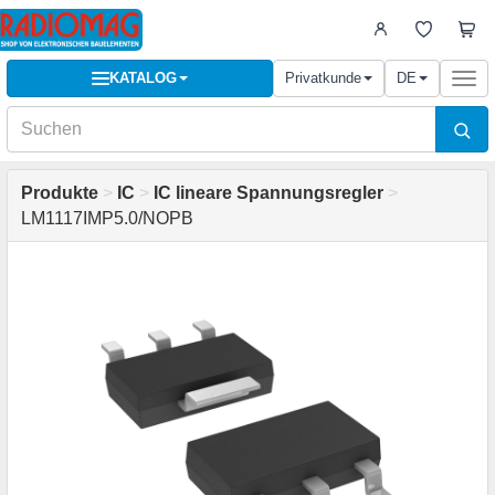
KATALOG
Privatkunde
DE
Togg
navi
Produkte
>
IC
>
IC lineare Spannungsregler
>
LM1117IMP5.0/NOPB