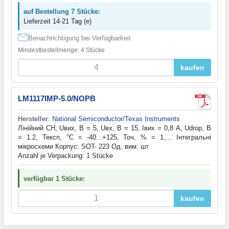
auf Bestellung 7 Stücke:
Lieferzeit 14-21 Tag (e)
Benachrichtigung bei Verfügbarkeit
Mindestbestellmenge: 4 Stücke
kaufen
LM1117IMP-5.0/NOPB
Hersteller
:
National Semiconductor/Texas Instruments
Лінійний СН, Uвих, В = 5, Uвх, В = 15, Iвих = 0,8 А, Udrop, В
= 1.2, Тексп, °С = -40...+125, Точ, % = 1,... Інтегральні
мікросхеми Корпус: SOT- 223 Од. вим: шт
Anzahl je Verpackung: 1 Stücke
verfügbar 1 Stücke:
kaufen