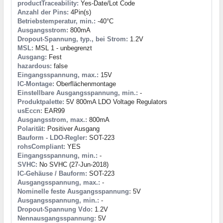
productTraceability:
Yes-Date/Lot Code
Anzahl der Pins:
4Pin(s)
Betriebstemperatur, min.:
-40°C
Ausgangsstrom:
800mA
Dropout-Spannung, typ., bei Strom:
1.2V
MSL:
MSL 1 - unbegrenzt
Ausgang:
Fest
hazardous:
false
Eingangsspannung, max.:
15V
IC-Montage:
Oberflächenmontage
Einstellbare Ausgangsspannung, min.:
-
Produktpalette:
5V 800mA LDO Voltage Regulators
usEccn:
EAR99
Ausgangsstrom, max.:
800mA
Polarität:
Positiver Ausgang
Bauform - LDO-Regler:
SOT-223
rohsCompliant:
YES
Eingangsspannung, min.:
-
SVHC:
No SVHC (27-Jun-2018)
IC-Gehäuse / Bauform:
SOT-223
Ausgangsspannung, max.:
-
Nominelle feste Ausgangsspannung:
5V
Ausgangsspannung, min.:
-
Dropout-Spannung Vdo:
1.2V
Nennausgangsspannung:
5V