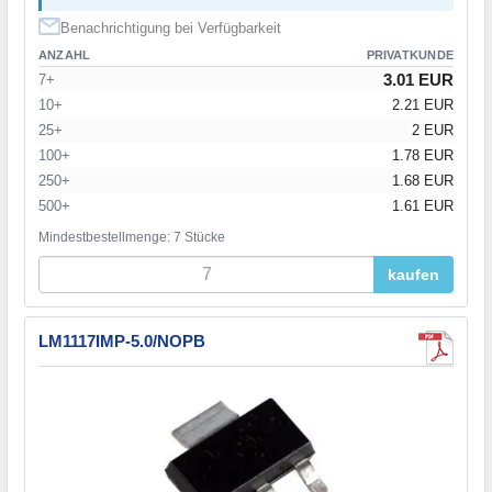
Benachrichtigung bei Verfügbarkeit
ANZAHL
PRIVATKUNDE
3.01 EUR
7+
10+
2.21 EUR
25+
2 EUR
100+
1.78 EUR
250+
1.68 EUR
500+
1.61 EUR
Mindestbestellmenge: 7 Stücke
kaufen
LM1117IMP-5.0/NOPB