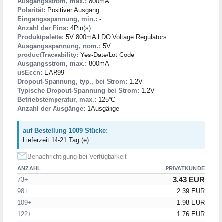
Ausgangsstrom, max.:
800mA
Polarität:
Positiver Ausgang
Eingangsspannung, min.:
-
Anzahl der Pins:
4Pin(s)
Produktpalette:
5V 800mA LDO Voltage Regulators
Ausgangsspannung, nom.:
5V
productTraceability:
Yes-Date/Lot Code
Ausgangsstrom, max.:
800mA
usEccn:
EAR99
Dropout-Spannung, typ., bei Strom:
1.2V
Typische Dropout-Spannung bei Strom:
1.2V
Betriebstemperatur, max.:
125°C
Anzahl der Ausgänge:
1Ausgänge
auf Bestellung 1009 Stücke:
Lieferzeit 14-21 Tag (e)
Benachrichtigung bei Verfügbarkeit
ANZAHL
PRIVATKUNDE
3.43 EUR
73+
98+
2.39 EUR
109+
1.98 EUR
122+
1.76 EUR