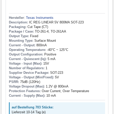
Hersteller
:
Texas Instruments
Description:
IC REG LINEAR 5V 800MA SOT-223
Packaging:
Cut Tape (CT)
Package / Case:
TO-261-4, TO-261AA
Output Type:
Fixed
Mounting Type:
Surface Mount
Current - Output:
800mA
Operating Temperature:
-40°C ~ 125°C
Output Configuration:
Positive
Current - Quiescent (Iq):
5 mA
Voltage - Input (Max):
15V
Number of Regulators:
1
Supplier Device Package:
SOT-223
Voltage - Output (Min/Fixed):
5V
PSRR:
75dB (120Hz)
Voltage Dropout (Max):
1.2V @ 800mA
Protection Features:
Over Current, Over Temperature
Current - Supply (Max):
10 mA
auf Bestellung 703 Stücke:
Lieferzeit 10-14 Tag (e)