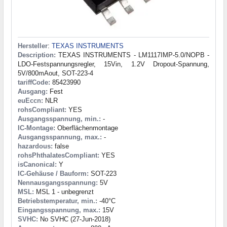
Hersteller
:
TEXAS INSTRUMENTS
Description:
TEXAS INSTRUMENTS - LM1117IMP-5.0/NOPB -
LDO-Festspannungsregler, 15Vin, 1.2V Dropout-Spannung,
5V/800mAout, SOT-223-4
tariffCode:
85423990
Ausgang:
Fest
euEccn:
NLR
rohsCompliant:
YES
Ausgangsspannung, min.:
-
IC-Montage:
Oberflächenmontage
Ausgangsspannung, max.:
-
hazardous:
false
rohsPhthalatesCompliant:
YES
isCanonical:
Y
IC-Gehäuse / Bauform:
SOT-223
Nennausgangsspannung:
5V
MSL:
MSL 1 - unbegrenzt
Betriebstemperatur, min.:
-40°C
Eingangsspannung, max.:
15V
SVHC:
No SVHC (27-Jun-2018)