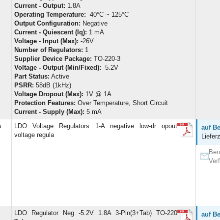
Current - Output:
1.8A
Operating Temperature:
-40°C ~ 125°C
Output Configuration:
Negative
Current - Quiescent (Iq):
1 mA
Voltage - Input (Max):
-26V
Number of Regulators:
1
Supplier Device Package:
TO-220-3
Voltage - Output (Min/Fixed):
-5.2V
Part Status:
Active
PSRR:
58dB (1kHz)
Voltage Dropout (Max):
1V @ 1A
Protection Features:
Over Temperature, Short Circuit
Current - Supply (Max):
5 mA
s
LDO Voltage Regulators 1-A negative low-dr opout
auf Be
voltage regula
Liefer
Ben
Ver
LDO Regulator Neg -5.2V 1.8A 3-Pin(3+Tab) TO-220
auf Be