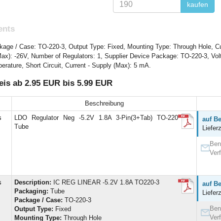
kaufen
ents
ge / Case: TO-220-3, Output Type: Fixed, Mounting Type: Through Hole, Cur
 (Max): -26V, Number of Regulators: 1, Supplier Device Package: TO-220-3, Vol
rature, Short Circuit, Current - Supply (Max): 5 mA.
is ab 2.95 EUR bis 5.99 EUR
Beschreibung
s
LDO Regulator Neg -5.2V 1.8A 3-Pin(3+Tab) TO-220
auf Be
Tube
Liefer
Ben
Ver
s
Description:
IC REG LINEAR -5.2V 1.8A TO220-3
auf Be
Packaging:
Tube
Liefer
Package / Case:
TO-220-3
Ben
Output Type:
Fixed
Ver
Mounting Type:
Through Hole