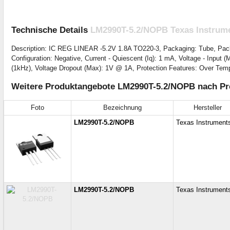
Technische Details
LM2990T-5.2/NOPB Texas Instrum
Description: IC REG LINEAR -5.2V 1.8A TO220-3, Packaging: Tube, Packa
Configuration: Negative, Current - Quiescent (Iq): 1 mA, Voltage - Input
(1kHz), Voltage Dropout (Max): 1V @ 1A, Protection Features: Over Tempe
Weitere Produktangebote LM2990T-5.2/NOPB nach Pre
Foto
Bezeichnung
Hersteller
LM2990T-5.2/NOPB
Texas Instrument
LM2990T-5.2/NOPB
Texas Instrument