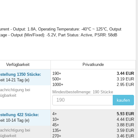
rent - Output: 1.8A, Operating Temperature: -40°C ~ 125°C, Output
tage - Output (Min/Fixed): -5.2V, Part Status: Active, PSRR: 58dB
Verfügbarkeit
Privatkunde
190+
3.44 EUR
stellung 1350 Stücke:
500+
3.19 EUR
zeit 14-21 Tag (e)
1000+
2.95 EUR
achrichtigung bei
Mindestbestellmenge: 190 Stücke
fügbarkeit
kaufen
4+
5.93 EUR
stellung 422 Stücke:
10+
4.44 EUR
zeit 10-14 Tag (e)
45+
3.88 EUR
achrichtigung bei
135+
3.59 EUR
fügbarkeit
270+
3.46 EUR