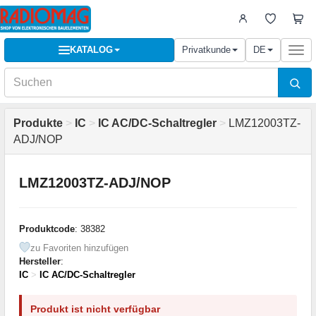
KATALOG
Privatkunde
DE
Togg
navi
Produkte
>
IC
>
IC AC/DC-Schaltregler
>
LMZ12003TZ-
ADJ/NOP
LMZ12003TZ-ADJ/NOP
Produktcode
: 38382
zu Favoriten hinzufügen
Hersteller
:
IC
>
IC AC/DC-Schaltregler
Produkt ist nicht verfügbar