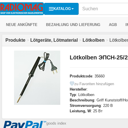
KATALOG
NEUE ANKÜNFTE
BEZAHLUNG UND LIEFERUNG
AGB
I
Produkte
>
Lötgeräte, Lötmaterial
>
Lötkolben
>
Lötkolbe
Lötkolben ЭПСН-25/2
Produktcode
: 35660
zu Favoriten hinzufügen
Hersteller
:
Typ
: Lötkolben
Beschreibung
: Griff Kunststoff/Ho
Stromversorgung
: 220 В
Leistung, W
: 25 Вт
goods index