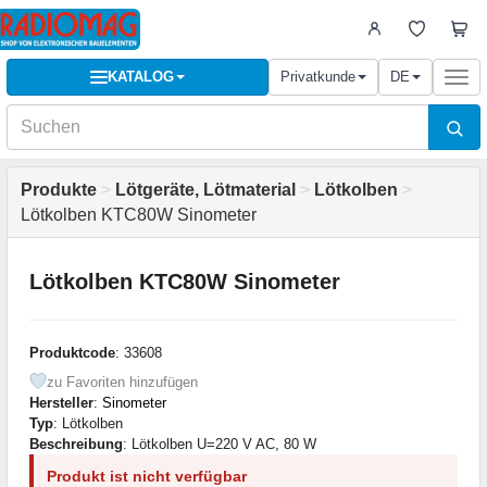
KATALOG
Privatkunde
DE
Togg
navi
Produkte
>
Lötgeräte, Lötmaterial
>
Lötkolben
>
Lötkolben KTC80W Sinometer
Lötkolben KTC80W Sinometer
Produktcode
: 33608
zu Favoriten hinzufügen
Hersteller
:
Sinometer
Typ
: Lötkolben
Beschreibung
: Lötkolben U=220 V AC, 80 W
Produkt ist nicht verfügbar