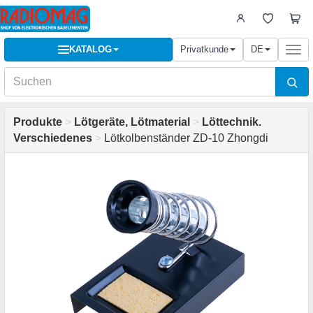
KATALOG
Privatkunde
DE
Togg
navi
Produkte
>
Lötgeräte, Lötmaterial
>
Löttechnik.
Verschiedenes
>
Lötkolbenständer ZD-10 Zhongdi