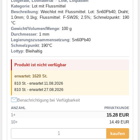
Lötgeräte, Lötmaterial
>
Lote, Lötpasten
Kategorie
: Lot mit Flussmittel
Beschreibung
: Weichlot mit Flussmittel. Lot: Sn60Pb40; Draht;
1.0mm; 0.1kg; Flussmittel: F-SW26; 2.5%; Schmelzpunkt: 190
°C
Gewicht/Volumen/Menge
: 100 g
Durchmesser
: 1 mm
Legierungszusammensetzung
: Sn60Pb40
Schmelzpunkt
: 190°С
Lottyp
: Bleihaltig
Produkt ist nicht verfügbar
erwartet: 1620 St.
810 St. - erwartet 11.08.2026
810 St. - erwartet 27.08.2026
Benachrichtigung bei Verfügbarkeit
ANZAHL
PRIVATKUNDE
15.28 EUR
1+
10+
14.49 EUR
kaufen