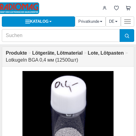
KATALOG
Privatkunde
DE
Togg
navi
Produkte
>
Lötgeräte, Lötmaterial
>
Lote, Lötpasten
>
Lotkugeln BGA 0,4 мм (12500шт)