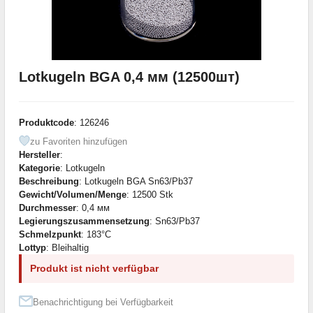
Lotkugeln BGA 0,4 мм (12500шт)
Produktcode
: 126246
zu Favoriten hinzufügen
Hersteller
:
Kategorie
: Lotkugeln
Beschreibung
: Lotkugeln BGA Sn63/Pb37
Gewicht/Volumen/Menge
: 12500 Stk
Durchmesser
: 0,4 мм
Legierungszusammensetzung
: Sn63/Pb37
Schmelzpunkt
: 183°С
Lottyp
: Bleihaltig
Produkt ist nicht verfügbar
Benachrichtigung bei Verfügbarkeit