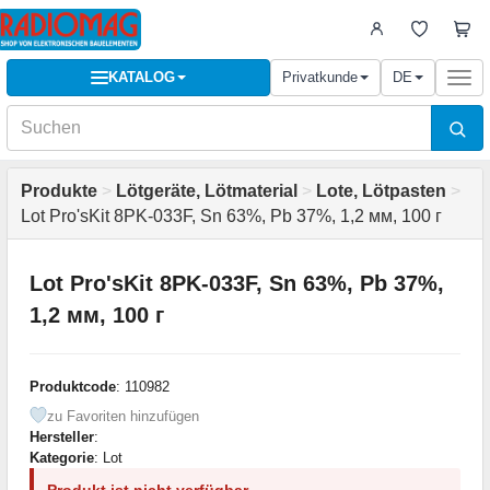
KATALOG
Privatkunde
DE
Togg
navi
Produkte
>
Lötgeräte, Lötmaterial
>
Lote, Lötpasten
>
Lot Pro'sKit 8PK-033F, Sn 63%, Pb 37%, 1,2 мм, 100 г
Lot Pro'sKit 8PK-033F, Sn 63%, Pb 37%,
1,2 мм, 100 г
Produktcode
: 110982
zu Favoriten hinzufügen
Hersteller
:
Kategorie
: Lot
Produkt ist nicht verfügbar