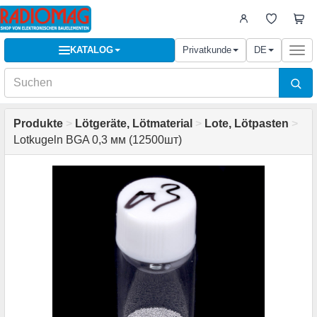
KATALOG
Privatkunde
DE
Togg
navi
Produkte
>
Lötgeräte, Lötmaterial
>
Lote, Lötpasten
>
Lotkugeln BGA 0,3 мм (12500шт)