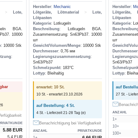
Hersteller
:
Mechanic
Hersteller
:
Me
>
Lote,
Lötgeräte, Lötmaterial
>
Lote,
Lötgeräte, L
Lötpasten
Lötpasten
Kategorie
: Lotkugeln
Kategorie
: Lo
geln BGA.
Beschreibung
: Lotkugeln BGA.
Beschreibun
Pb37. 10000
Zusammensetzung: Sn63Pb37. 10000
Zusammenset
шт
шт
e
: 10000 Stk
Gewicht/Volumen/Menge
: 10000 Stk
Gewicht/Vol
Durchmesser
: 0,76 мм
Durchmesser
tzung
:
Legierungszusammensetzung
:
Legierungsz
Sn63/Pb37
Sn63/Pb37
Schmelzpunkt
: 183°С
Schmelzpunk
Lottyp
: Bleihaltig
Lottyp
: Bleiha
ügbar
erwartet: 10 St.
auf Bestellu
10 St. - erwartet 23.10.2026
27 St. - Liefe
Benachrich
26
auf Bestellung: 4 St.
ANZAHL
4 St. - Lieferzeit 21-28 Tag (e)
erfügbarkeit
1+
Benachrichtigung bei Verfügbarkeit
PRIVATKUNDE
10+
5.88 EUR
ANZAHL
PRIVATKUNDE
100+
5.4 EUR
6.66 EUR
1+