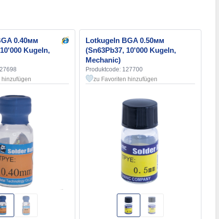
BGA 0.40мм
Lotkugeln BGA 0.50мм
10'000 Kugeln,
(Sn63Pb37, 10'000 Kugeln,
Mechanic)
127698
Produktcode: 127700
n hinzufügen
zu Favoriten hinzufügen