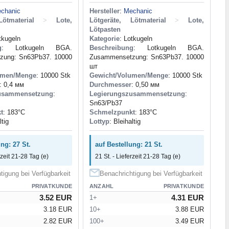
chanic
Hersteller
:
Mechanic
ötmaterial
>
Lote,
Lötgeräte, Lötmaterial
>
Lote,
Lötpasten
tkugeln
Kategorie
: Lotkugeln
g
: Lotkugeln BGA.
Beschreibung
: Lotkugeln BGA.
zung: Sn63Pb37. 10000
Zusammensetzung: Sn63Pb37. 10000
шт
umen/Menge
: 10000 Stk
Gewicht/Volumen/Menge
: 10000 Stk
: 0,4 мм
Durchmesser
: 0,50 мм
usammensetzung
:
Legierungszusammensetzung
:
Sn63/Pb37
t
: 183°С
Schmelzpunkt
: 183°С
ltig
Lottyp
: Bleihaltig
ng: 27 St.
auf Bestellung: 21 St.
rzeit 21-28 Tag (e)
21 St. - Lieferzeit 21-28 Tag (e)
tigung bei Verfügbarkeit
Benachrichtigung bei Verfügbarkeit
PRIVATKUNDE
ANZAHL
PRIVATKUNDE
3.52 EUR
4.31 EUR
1+
3.18 EUR
10+
3.88 EUR
2.82 EUR
100+
3.49 EUR