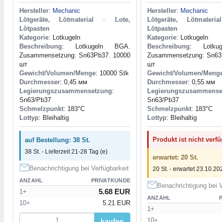
Hersteller
:
Mechanic
Hersteller
:
Mechanic
Lötgeräte, Lötmaterial
>
Lote,
Lötgeräte, Lötmaterial
Lötpasten
Lötpasten
Kategorie
: Lotkugeln
Kategorie
: Lotkugeln
Beschreibung
: Lotkugeln BGA.
Beschreibung
: Lotku
Zusammensetzung: Sn63Pb37. 10000
Zusammensetzung: Sn63
шт
шт
Gewicht/Volumen/Menge
: 10000 Stk
Gewicht/Volumen/Meng
Durchmesser
: 0,45 мм
Durchmesser
: 0,55 мм
Legierungszusammensetzung
:
Legierungszusammense
Sn63/Pb37
Sn63/Pb37
Schmelzpunkt
: 183°С
Schmelzpunkt
: 183°С
Lottyp
: Bleihaltig
Lottyp
: Bleihaltig
Produkt ist nicht verf
auf Bestellung: 38 St.
38 St. - Lieferzeit 21-28 Tag (e)
erwartet: 20 St.
Benachrichtigung bei Verfügbarkeit
20 St. - erwartet 23.10.20
ANZAHL
PRIVATKUNDE
Benachrichtigung bei V
5.68 EUR
1+
ANZAHL
10+
5.21 EUR
1+
10+
kaufen