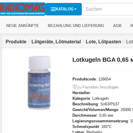
KATALOG
NEUE ANKÜNFTE
BEZAHLUNG UND LIEFERUNG
AGB
I
Produkte
>
Lötgeräte, Lötmaterial
>
Lote, Lötpasten
>
Lot
Lotkugeln BGA 0,65 
Produktcode
: 126654
zu Favoriten hinzufügen
Hersteller
:
Kategorie
: Lotkugeln
Beschreibung
: Sn63/Pb37
Gewicht/Volumen/Menge
: 25000 
Durchmesser
: 0,65 мм
Legierungszusammensetzung
: 
Schmelzpunkt
: 183°С
Lottyp
: Bleihaltig