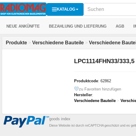
KATALOG
NEUE ANKÜNFTE
BEZAHLUNG UND LIEFERUNG
AGB
I
Produkte
>
Verschiedene Bauteile
>
Verschiedene Bautei
LPC1114FHN33/333,5 
Produktcode
: 62862
zu Favoriten hinzufügen
Hersteller
:
Verschiedene Bauteile
>
Verschi
goods index
Diese Website ist durch reCAPTCHA geschützt und es gel