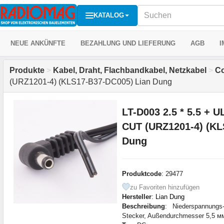
KATALOG
NEUE ANKÜNFTE
BEZAHLUNG UND LIEFERUNG
AGB
I
Produkte
>
Kabel, Draht, Flachbandkabel, Netzkabel
>
Co
(URZ1201-4) (KLS17-B37-DC005) Lian Dung
LT-D003 2.5 * 5.5 + U
CUT (URZ1201-4) (KL
Dung
Produktcode
: 29477
zu Favoriten hinzufügen
Hersteller
:
Lian Dung
Beschreibung
: Niederspannungs
Stecker, Außendurchmesser 5,5 мм