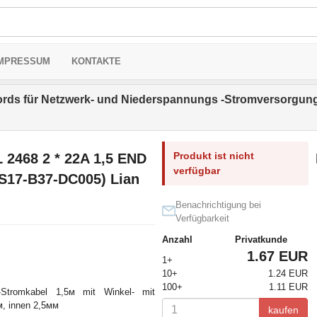
MPRESSUM
KONTAKTE
rds für Netzwerk- und Niederspannungs -Stromversorgun
Produkt ist nicht
L 2468 2 * 22A 1,5 END
verfügbar
S17-B37-DC005) Lian
Benachrichtigung bei
Verfügbarkeit
Anzahl
Privatkunde
1.67 EUR
1+
10+
1.24 EUR
100+
1.11 EUR
-Stromkabel 1,5м mit Winkel- mit
, innen 2,5мм
kaufen