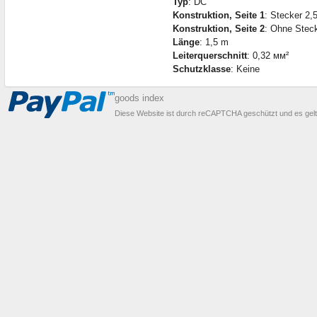
Typ
: DC
Konstruktion, Seite 1
: Stecker 2,5
Konstruktion, Seite 2
: Ohne Steck
Länge
: 1,5 m
Leiterquerschnitt
: 0,32 мм²
Schutzklasse
: Keine
goods index
Diese Website ist durch reCAPTCHA geschützt und es gel