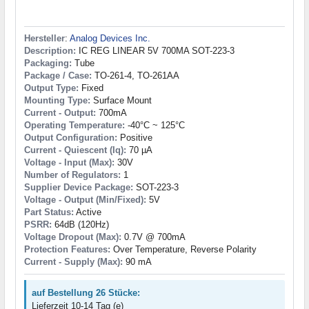
Hersteller
:
Analog Devices Inc.
Description:
IC REG LINEAR 5V 700MA SOT-223-3
Packaging:
Tube
Package / Case:
TO-261-4, TO-261AA
Output Type:
Fixed
Mounting Type:
Surface Mount
Current - Output:
700mA
Operating Temperature:
-40°C ~ 125°C
Output Configuration:
Positive
Current - Quiescent (Iq):
70 µA
Voltage - Input (Max):
30V
Number of Regulators:
1
Supplier Device Package:
SOT-223-3
Voltage - Output (Min/Fixed):
5V
Part Status:
Active
PSRR:
64dB (120Hz)
Voltage Dropout (Max):
0.7V @ 700mA
Protection Features:
Over Temperature, Reverse Polarity
Current - Supply (Max):
90 mA
auf Bestellung 26 Stücke:
Lieferzeit 10-14 Tag (e)