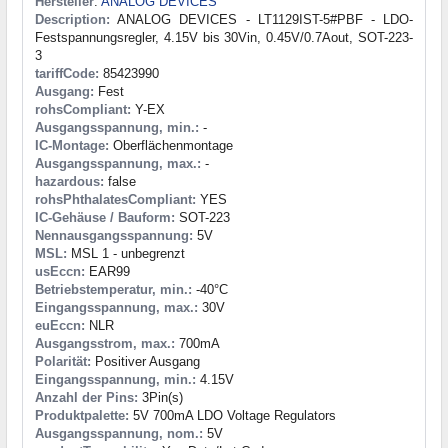
Hersteller
:
ANALOG DEVICES
Description:
ANALOG DEVICES - LT1129IST-5#PBF - LDO-
Festspannungsregler, 4.15V bis 30Vin, 0.45V/0.7Aout, SOT-223-
3
tariffCode:
85423990
Ausgang:
Fest
rohsCompliant:
Y-EX
Ausgangsspannung, min.:
-
IC-Montage:
Oberflächenmontage
Ausgangsspannung, max.:
-
hazardous:
false
rohsPhthalatesCompliant:
YES
IC-Gehäuse / Bauform:
SOT-223
Nennausgangsspannung:
5V
MSL:
MSL 1 - unbegrenzt
usEccn:
EAR99
Betriebstemperatur, min.:
-40°C
Eingangsspannung, max.:
30V
euEccn:
NLR
Ausgangsstrom, max.:
700mA
Polarität:
Positiver Ausgang
Eingangsspannung, min.:
4.15V
Anzahl der Pins:
3Pin(s)
Produktpalette:
5V 700mA LDO Voltage Regulators
Ausgangsspannung, nom.:
5V