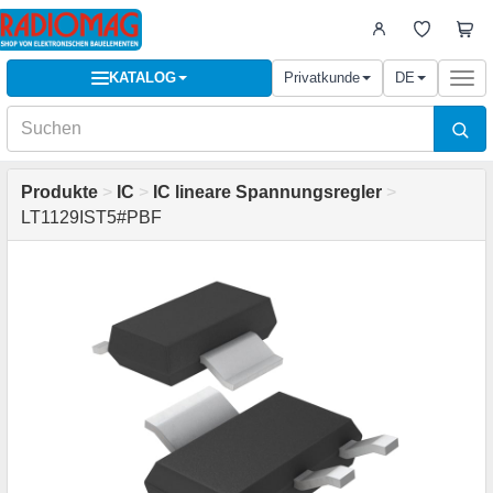
KATALOG
Privatkunde
DE
Togg
navi
Produkte
>
IC
>
IC lineare Spannungsregler
>
LT1129IST5#PBF