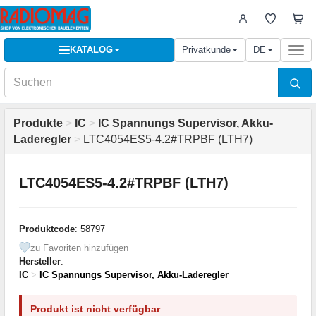
KATALOG
Privatkunde
DE
Togg
navi
Produkte
>
IC
>
IC Spannungs Supervisor, Akku-
Laderegler
>
LTC4054ES5-4.2#TRPBF (LTH7)
LTC4054ES5-4.2#TRPBF (LTH7)
Produktcode
: 58797
zu Favoriten hinzufügen
Hersteller
:
IC
>
IC Spannungs Supervisor, Akku-Laderegler
Produkt ist nicht verfügbar