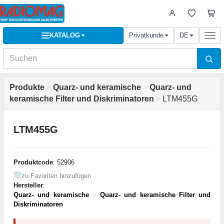
KATALOG
Privatkunde
DE
Togg
navi
Produkte
>
Quarz- und keramische
>
Quarz- und
keramische Filter und Diskriminatoren
>
LTM455G
LTM455G
Produktcode
: 52906
zu Favoriten hinzufügen
Hersteller
:
Quarz- und keramische
>
Quarz- und keramische Filter und
Diskriminatoren