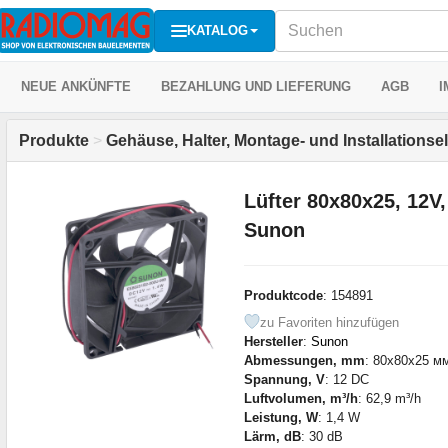
KATALOG
NEUE ANKÜNFTE
BEZAHLUNG UND LIEFERUNG
AGB
I
Produkte
>
Gehäuse, Halter, Montage- und Installations
Lüfter 80x80x25, 12V
Sunon
Produktcode
: 154891
zu Favoriten hinzufügen
Hersteller
:
Sunon
Abmessungen, mm
: 80x80x25 м
Spannung, V
: 12 DC
Luftvolumen, m³/h
: 62,9 m³/h
Leistung, W
: 1,4 W
Lärm, dB
: 30 dB