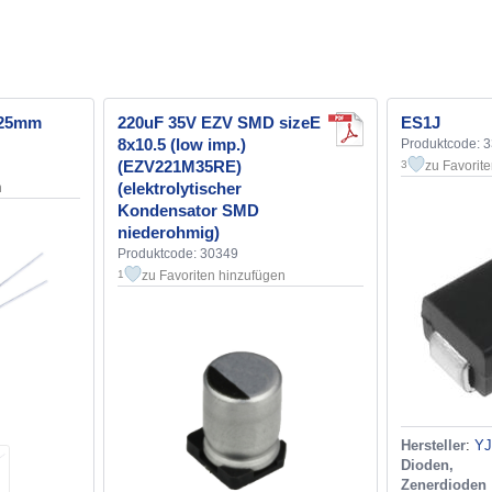
x25mm
220uF 35V EZV SMD sizeE
ES1J
8x10.5 (low imp.)
Produktcode: 
(EZV221M35RE)
zu Favorit
3
(elektrolytischer
n
Kondensator SMD
niederohmig)
Produktcode: 30349
zu Favoriten hinzufügen
1
Hersteller
:
YJ
Dioden, 
Zenerdioden