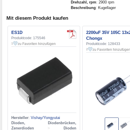
Drehzahl, rpm
: 2900 rpm
Beschreibung
: Kugellager
Mit diesem Produkt kaufen
ES1D
2200uF 35V 105C 13
Chongx
Produktcode: 175546
zu Favoriten hinzufügen
Produktcode: 128433
1
zu Favoriten hinzufüge
2
Hersteller
:
Vishay/Yongyutai
Dioden, Diodenbrücken,
Zenerdioden
>
Dioden