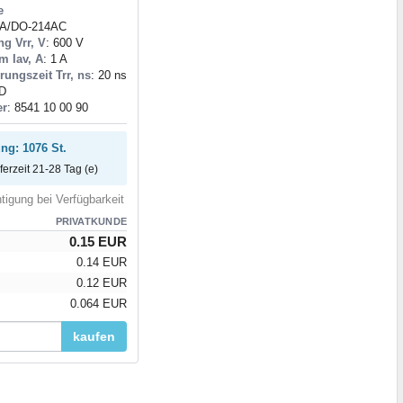
e
MA/DO-214AC
g Vrr, V
: 600 V
om Iav, A
: 1 A
ungszeit Trr, ns
: 20 ns
D
r
: 8541 10 00 90
ung: 1076 St.
eferzeit 21-28 Tag (e)
tigung bei Verfügbarkeit
PRIVATKUNDE
0.15 EUR
0.14 EUR
0.12 EUR
0.064 EUR
kaufen