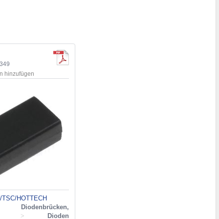
3349
en hinzufügen
/TSC/HOTTECH
Diodenbrücken,
>
Dioden