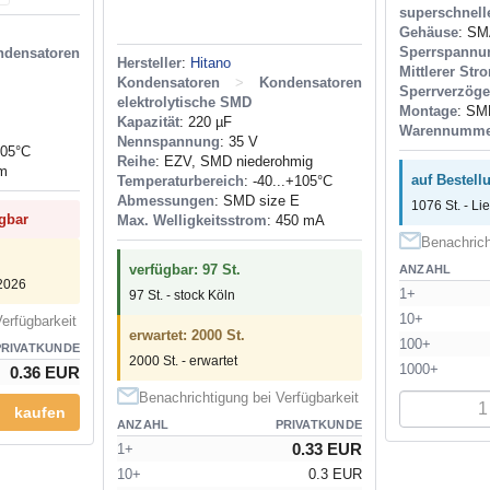
superschnell
Gehäuse
: S
Sperrspannun
ndensatoren
Hersteller
:
Hitano
Mittlerer Str
Kondensatoren
>
Kondensatoren
Sperrverzöger
elektrolytische SMD
Montage
: SM
Kapazität
: 220 µF
Warennumme
Nennspannung
: 35 V
105°C
Reihe
: EZV, SMD niederohmig
mm
auf Bestell
Temperaturbereich
: -40...+105°C
Abmessungen
: SMD size E
1076 St. - Li
ügbar
Max. Welligkeitsstrom
: 450 mA
Benachrich
verfügbar: 97 St.
ANZAHL
.2026
1+
97 St. - stock Köln
10+
erfügbarkeit
erwartet: 2000 St.
100+
PRIVATKUNDE
2000 St. - erwartet
1000+
0.36 EUR
Benachrichtigung bei Verfügbarkeit
kaufen
ANZAHL
PRIVATKUNDE
0.33 EUR
1+
10+
0.3 EUR