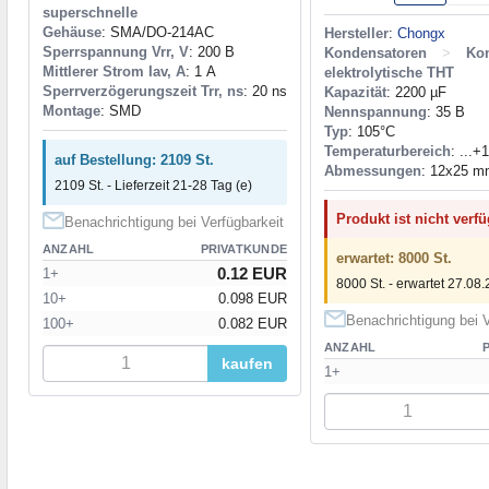
superschnelle
Gehäuse
: SMA/DO-214AC
Hersteller
:
Chongx
Sperrspannung Vrr, V
: 200 В
Kondensatoren
>
Ko
Mittlerer Strom Iav, A
: 1 А
elektrolytische THT
Sperrverzögerungszeit Trr, ns
: 20 ns
Kapazität
: 2200 µF
Montage
: SMD
Nennspannung
: 35 В
Typ
: 105°C
Temperaturbereich
: ...+
auf Bestellung: 2109 St.
Abmessungen
: 12x25 
2109 St. - Lieferzeit 21-28 Tag (e)
Produkt ist nicht verf
Benachrichtigung bei Verfügbarkeit
ANZAHL
PRIVATKUNDE
erwartet: 8000 St.
0.12 EUR
1+
8000 St. - erwartet 27.08
10+
0.098 EUR
Benachrichtigung bei V
100+
0.082 EUR
ANZAHL
kaufen
1+