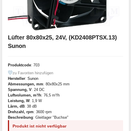
Lüfter 80x80x25, 24V, (KD2408PTSX.13)
Sunon
Produktcode
: 703
zu Favoriten hinzufügen
Hersteller
:
Sunon
Abmessungen, mm
: 80x80x25 mm
Spannung, V
: 24 DC
Luftvolumen, m³/h
: 76,5 m³/h
Leistung, W
: 1,9 W
Lärm, dB
: 38 dB
Drehzahl, rpm
: 3600 rpm
Beschreibung
: Gleitlager "Buchse"
Produkt ist nicht verfügbar