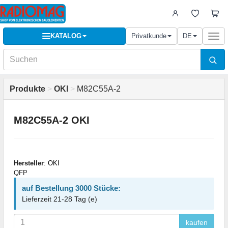
KATALOG
Privatkunde
DE
Togg
navi
Produkte
>
OKI
>
M82C55A-2
M82C55A-2 OKI
Hersteller
:
OKI
QFP
auf Bestellung 3000 Stücke:
Lieferzeit 21-28 Tag (e)
kaufen