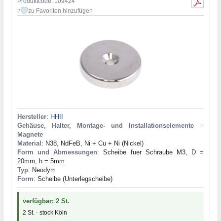
Produktcode: 109424
zu Favoriten hinzufügen
2
Hersteller
:
HHII
Gehäuse, Halter, Montage- und Installationselemente
>
Magnete
Material
: N38, NdFeB, Ni + Cu + Ni (Nickel)
Form und Abmessungen
: Scheibe fuer Schraube М3, D =
20mm, h = 5mm
Typ
: Neodym
Form
: Scheibe (Unterlegscheibe)
verfügbar: 2 St.
2 St. - stock Köln