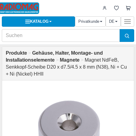
KATALOG
Privatkunde
DE
Togg
navi
Produkte
>
Gehäuse, Halter, Montage- und
Installationselemente
>
Magnete
>
Magnet NdFeB,
Senkkopf-Scheibe D20 x d7.5/4.5 x 8 mm (N38), Ni + Cu
+ Ni (Nickel) HHII