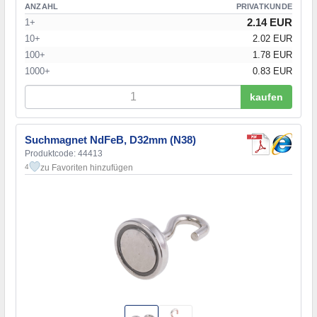
ANZAHL
PRIVATKUNDE
2.14 EUR
1+
10+
2.02 EUR
100+
1.78 EUR
1000+
0.83 EUR
kaufen
Suchmagnet NdFeB, D32mm (N38)
Produktcode: 44413
zu Favoriten hinzufügen
4