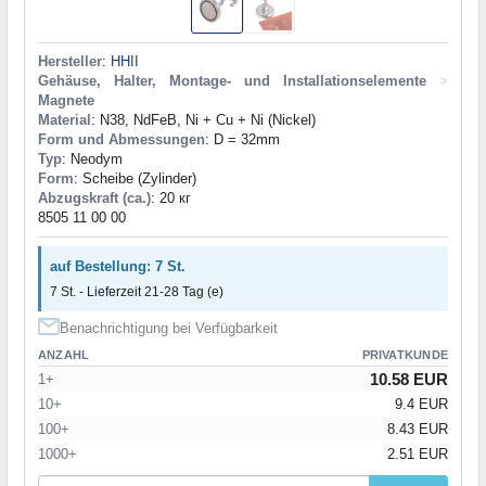
Hersteller
:
HHII
Gehäuse, Halter, Montage- und Installationselemente
>
Magnete
Material
: N38, NdFeB, Ni + Cu + Ni (Nickel)
Form und Abmessungen
: D = 32mm
Typ
: Neodym
Form
: Scheibe (Zylinder)
Abzugskraft (ca.)
: 20 кг
8505 11 00 00
auf Bestellung: 7 St.
7 St. - Lieferzeit 21-28 Tag (e)
Benachrichtigung bei Verfügbarkeit
ANZAHL
PRIVATKUNDE
10.58 EUR
1+
10+
9.4 EUR
100+
8.43 EUR
1000+
2.51 EUR