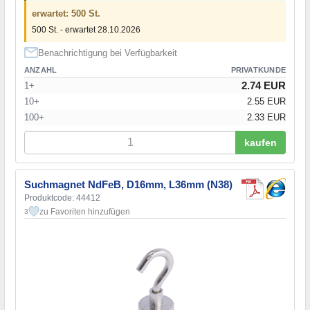
erwartet: 500 St.
500 St. - erwartet 28.10.2026
Benachrichtigung bei Verfügbarkeit
ANZAHL
PRIVATKUNDE
2.74 EUR
1+
10+
2.55 EUR
100+
2.33 EUR
kaufen
Suchmagnet NdFeB, D16mm, L36mm (N38)
Produktcode: 44412
zu Favoriten hinzufügen
3