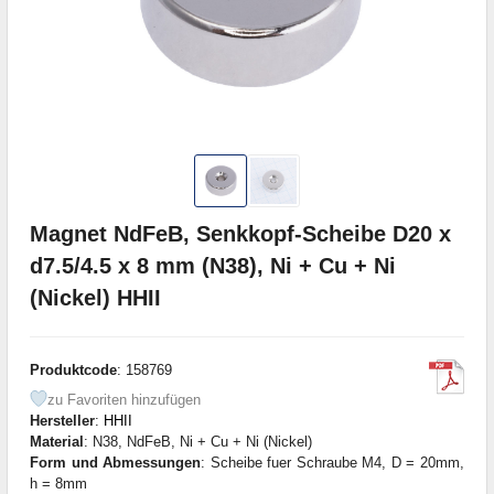
Magnet NdFeB, Senkkopf-Scheibe D20 x
d7.5/4.5 x 8 mm (N38), Ni + Cu + Ni
(Nickel) HHII
Produktcode
: 158769
zu Favoriten hinzufügen
Hersteller
:
HHII
Material
: N38, NdFeB, Ni + Cu + Ni (Nickel)
Form und Abmessungen
: Scheibe fuer Schraube М4, D = 20mm,
h = 8mm