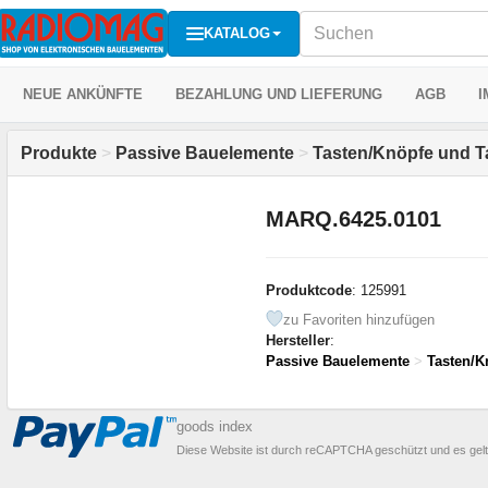
KATALOG
NEUE ANKÜNFTE
BEZAHLUNG UND LIEFERUNG
AGB
I
Produkte
>
Passive Bauelemente
>
Tasten/Knöpfe und T
MARQ.6425.0101
Produktcode
: 125991
zu Favoriten hinzufügen
Hersteller
:
Passive Bauelemente
>
Tasten/K
goods index
Diese Website ist durch reCAPTCHA geschützt und es gel