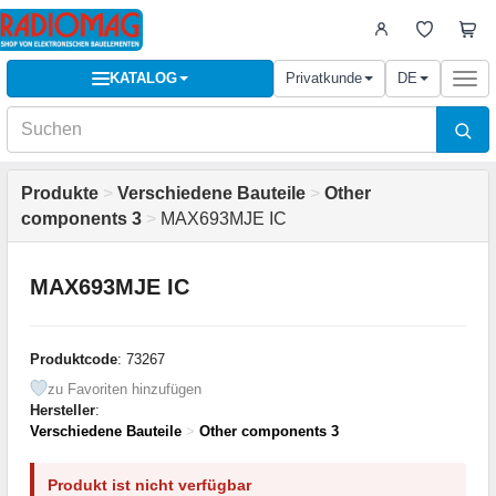
KATALOG
Privatkunde
DE
Togg
navi
Produkte
>
Verschiedene Bauteile
>
Other
components 3
>
MAX693MJE IC
MAX693MJE IC
Produktcode
: 73267
zu Favoriten hinzufügen
Hersteller
:
Verschiedene Bauteile
>
Other components 3
Produkt ist nicht verfügbar