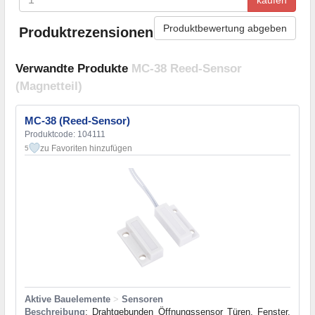
Produktbewertung abgeben
Produktrezensionen
Verwandte Produkte
MC-38 Reed-Sensor
(Magnetteil)
MC-38 (Reed-Sensor)
Produktcode: 104111
zu Favoriten hinzufügen
5
Aktive Bauelemente
>
Sensoren
Beschreibung
: Drahtgebunden Öffnungssensor Türen, Fenster,