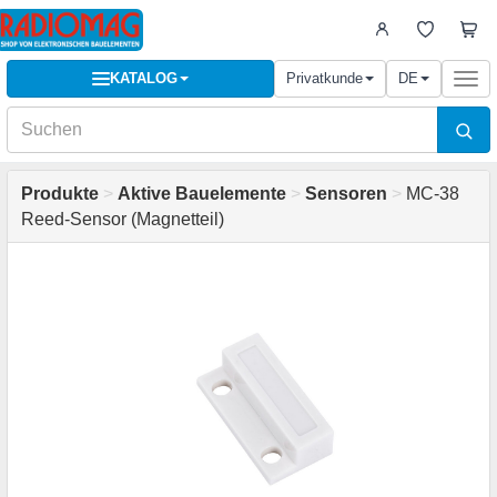
KATALOG
Privatkunde
DE
Togg
navi
Produkte
>
Aktive Bauelemente
>
Sensoren
>
MC-38
Reed-Sensor (Magnetteil)