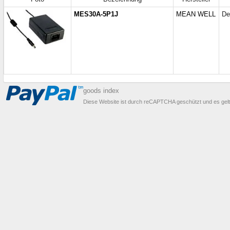
MES30A-5P1J
MEAN WELL
De
goods index
Diese Website ist durch reCAPTCHA geschützt und es gel