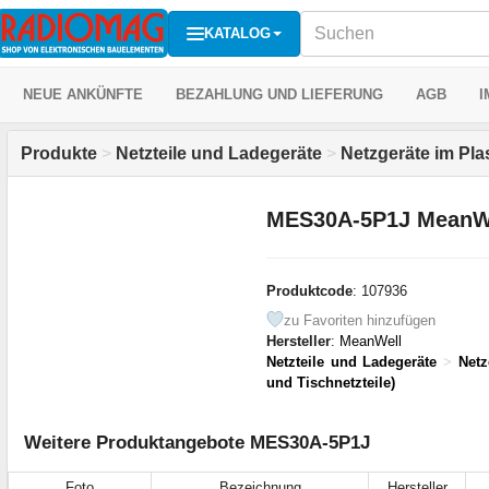
KATALOG
NEUE ANKÜNFTE
BEZAHLUNG UND LIEFERUNG
AGB
I
Produkte
>
Netzteile und Ladegeräte
>
Netzgeräte im Pla
MES30A-5P1J MeanW
Produktcode
: 107936
zu Favoriten hinzufügen
Hersteller
:
MeanWell
Netzteile und Ladegeräte
>
Netz
und Tischnetzteile)
Weitere Produktangebote MES30A-5P1J
Foto
Bezeichnung
Hersteller