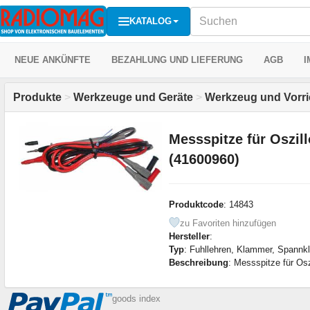
KATALOG
NEUE ANKÜNFTE
BEZAHLUNG UND LIEFERUNG
AGB
I
Produkte
>
Werkzeuge und Geräte
>
Werkzeug und Vorr
Messspitze für Oszil
(41600960)
Produktcode
: 14843
zu Favoriten hinzufügen
Hersteller
:
Typ
: Fuhllehren, Klammer, Spannkl
Beschreibung
: Messspitze für Os
goods index