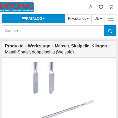
KATALOG
Privatkunde
DE
Togg
navi
Produkte
>
Werkzeuge
>
Messer, Skalpelle, Klingen
>
Metall-Spatel, doppelseitig (Welsolo)