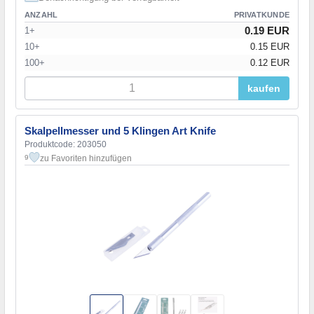
ANZAHL
PRIVATKUNDE
0.19 EUR
1+
10+
0.15 EUR
100+
0.12 EUR
kaufen
Skalpellmesser und 5 Klingen Art Knife
Produktcode: 203050
zu Favoriten hinzufügen
9