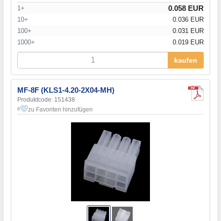
0.058 EUR
1+
10+
0.036 EUR
100+
0.031 EUR
1000+
0.019 EUR
kaufen
MF-8F (KLS1-4.20-2X04-MH)
Produktcode: 151438
zu Favoriten hinzufügen
6