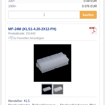
100+
0.09 EUR
1000+
0.076 EUR
kaufen
MF-24M (KLS1-4.20-2X12-FH)
Produktcode: 151442
zu Favoriten hinzufügen
2
Hersteller
:
KLS