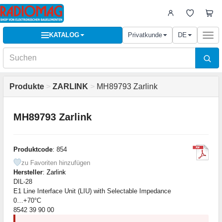
KATALOG
Privatkunde
DE
Togg
navi
Produkte
>
ZARLINK
>
MH89793 Zarlink
MH89793 Zarlink
Produktcode
: 854
zu Favoriten hinzufügen
Hersteller
:
Zarlink
DIL-28
E1 Line Interface Unit (LIU) with Selectable Impedance
0…+70°C
8542 39 90 00