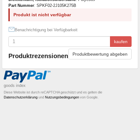
Part Nummer
: SPKF02-2J105K275B
Produkt ist nicht verfügbar
Benachrichtigung bei Verfügbarkeit
kaufen
Produktbewertung abgeben
Produktrezensionen
goods index
Diese Website ist durch reCAPTCHA geschützt und es gelten die
Datenschutzerklärung
und
Nutzungsbedingungen
von Google.