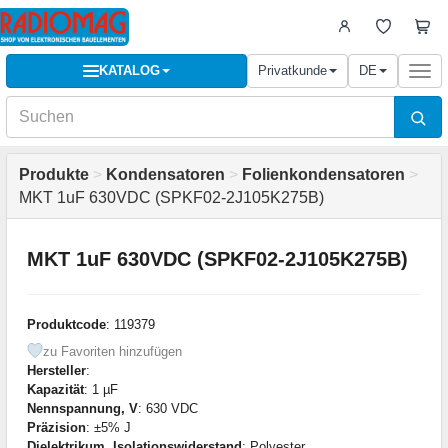
KATALOG
Privatkunde
DE
Togg
navi
Produkte
>
Kondensatoren
>
Folienkondensatoren
>
MKT 1uF 630VDC (SPKF02-2J105K275B)
MKT 1uF 630VDC (SPKF02-2J105K275B)
Produktcode
: 119379
zu Favoriten hinzufügen
Hersteller
:
Kapazität
: 1 µF
Nennspannung, V
: 630 VDC
Präzision
: ±5% J
Dielektrikum, Isolationswiderstand
: Polyester