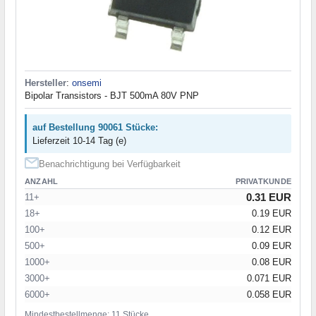
Hersteller
:
onsemi
Bipolar Transistors - BJT 500mA 80V PNP
auf Bestellung 90061 Stücke:
Lieferzeit 10-14 Tag (e)
Benachrichtigung bei Verfügbarkeit
ANZAHL
PRIVATKUNDE
0.31 EUR
11+
18+
0.19 EUR
100+
0.12 EUR
500+
0.09 EUR
1000+
0.08 EUR
3000+
0.071 EUR
6000+
0.058 EUR
Mindestbestellmenge: 11 Stücke