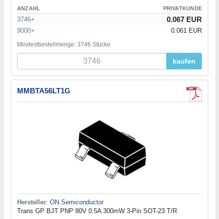
ANZAHL
PRIVATKUNDE
0.067 EUR
3746+
9000+
0.061 EUR
Mindestbestellmenge: 3746 Stücke
kaufen
MMBTA56LT1G
Hersteller
:
ON Semiconductor
Trans GP BJT PNP 80V 0.5A 300mW 3-Pin SOT-23 T/R