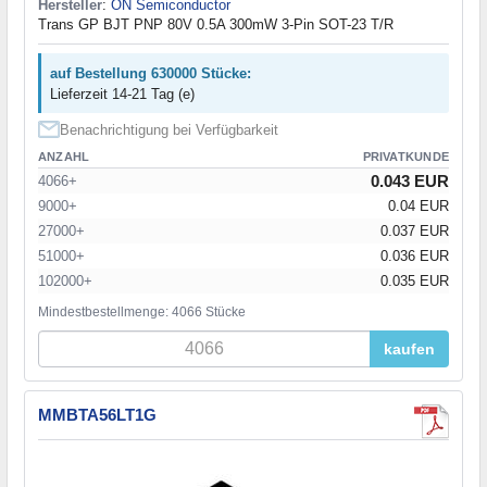
Hersteller
:
ON Semiconductor
Trans GP BJT PNP 80V 0.5A 300mW 3-Pin SOT-23 T/R
auf Bestellung 630000 Stücke:
Lieferzeit 14-21 Tag (e)
Benachrichtigung bei Verfügbarkeit
ANZAHL
PRIVATKUNDE
0.043 EUR
4066+
9000+
0.04 EUR
27000+
0.037 EUR
51000+
0.036 EUR
102000+
0.035 EUR
Mindestbestellmenge: 4066 Stücke
kaufen
MMBTA56LT1G