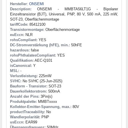
Hersteller
:
ONSEMI
Description:
ONSEMI - MMBTA56LT1G - Bipolarer
Einzeltransistor (BJT), Universal, PNP, 80 V, 500 mA, 225 mW,
SOT-23, Oberflächenmontage
tariffCode:
85412100
Transistormontage:
Oberflächenmontage
euEccn:
NLR
rohsCompliant:
YES
DC-Stromverstärkung (hFE), min.:
50hFE
hazardous:
false
rohsPhthalatesCompliant:
YES
Qualifikation:
AEC-Q101
isCanonical:
Y
MSL:
-
Verlustleistung:
225mW
SVHC:
No SVHC (25-Jun-2025)
Bauform - Transistor:
SOT-23
Dauerkollektorstrom:
500mA
Anzahl der Pins:
3Pin(s)
Produktpalette:
MMBTxxxx
Kollektor-Emitter-Spannung, max.:
80V
productTraceability:
No
Wandlerpolarität:
PNP
usEccn:
EAR99
Übergangsfrequenz:
50MHz