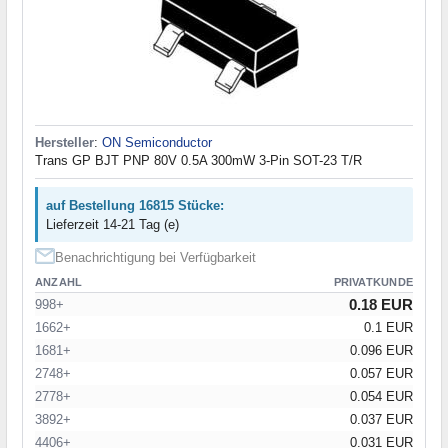
Hersteller
:
ON Semiconductor
Trans GP BJT PNP 80V 0.5A 300mW 3-Pin SOT-23 T/R
auf Bestellung 16815 Stücke:
Lieferzeit 14-21 Tag (e)
Benachrichtigung bei Verfügbarkeit
ANZAHL
PRIVATKUNDE
0.18 EUR
998+
1662+
0.1 EUR
1681+
0.096 EUR
2748+
0.057 EUR
2778+
0.054 EUR
3892+
0.037 EUR
4406+
0.031 EUR