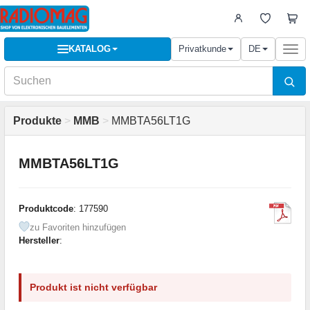
KATALOG
Privatkunde
DE
Togg
navi
Produkte
>
MMB
>
MMBTA56LT1G
MMBTA56LT1G
Produktcode
: 177590
zu Favoriten hinzufügen
Hersteller
:
Produkt ist nicht verfügbar