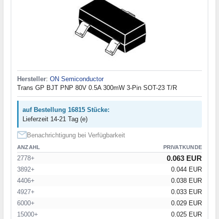
Hersteller
:
ON Semiconductor
Trans GP BJT PNP 80V 0.5A 300mW 3-Pin SOT-23 T/R
auf Bestellung 16815 Stücke:
Lieferzeit 14-21 Tag (e)
Benachrichtigung bei Verfügbarkeit
ANZAHL
PRIVATKUNDE
0.063 EUR
2778+
3892+
0.044 EUR
4406+
0.038 EUR
4927+
0.033 EUR
6000+
0.029 EUR
15000+
0.025 EUR