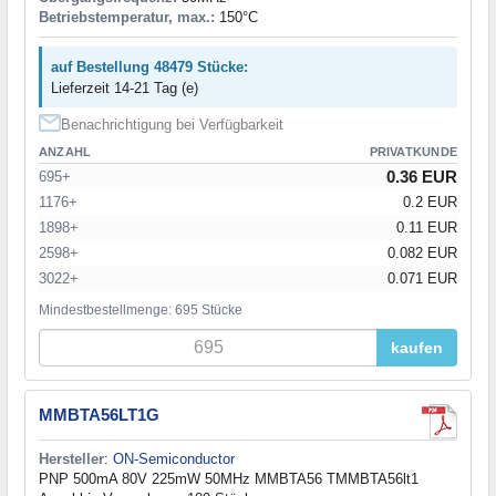
Betriebstemperatur, max.:
150°C
auf Bestellung 48479 Stücke:
Lieferzeit 14-21 Tag (e)
Benachrichtigung bei Verfügbarkeit
ANZAHL
PRIVATKUNDE
0.36 EUR
695+
1176+
0.2 EUR
1898+
0.11 EUR
2598+
0.082 EUR
3022+
0.071 EUR
Mindestbestellmenge: 695 Stücke
kaufen
MMBTA56LT1G
Hersteller
:
ON-Semiconductor
PNP 500mA 80V 225mW 50MHz MMBTA56 TMMBTA56lt1