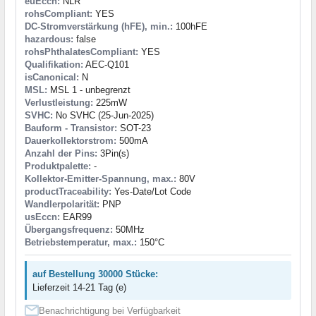
euEccn:
NLR
rohsCompliant:
YES
DC-Stromverstärkung (hFE), min.:
100hFE
hazardous:
false
rohsPhthalatesCompliant:
YES
Qualifikation:
AEC-Q101
isCanonical:
N
MSL:
MSL 1 - unbegrenzt
Verlustleistung:
225mW
SVHC:
No SVHC (25-Jun-2025)
Bauform - Transistor:
SOT-23
Dauerkollektorstrom:
500mA
Anzahl der Pins:
3Pin(s)
Produktpalette:
-
Kollektor-Emitter-Spannung, max.:
80V
productTraceability:
Yes-Date/Lot Code
Wandlerpolarität:
PNP
usEccn:
EAR99
Übergangsfrequenz:
50MHz
Betriebstemperatur, max.:
150°C
auf Bestellung 30000 Stücke:
Lieferzeit 14-21 Tag (e)
Benachrichtigung bei Verfügbarkeit