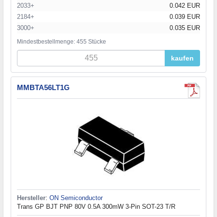
2033+
0.042 EUR
2184+
0.039 EUR
3000+
0.035 EUR
Mindestbestellmenge: 455 Stücke
kaufen
MMBTA56LT1G
Hersteller
:
ON Semiconductor
Trans GP BJT PNP 80V 0.5A 300mW 3-Pin SOT-23 T/R