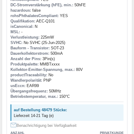
DC-Stromverstärkung (hFE), min.:
50hFE
hazardous:
false
rohsPhthalatesCompliant:
YES
Qualifikation:
AEC-Q101
isCanonical:
N
MSL:
-
Verlustleistung:
225mW
SVHC:
No SVHC (25-Jun-2025)
Bauform - Transistor:
SOT-23
Dauerkollektorstrom:
500mA
Anzahl der Pins:
3Pin(s)
Produktpalette:
MMBTxxxx
Kollektor-Emitter-Spannung, max.:
80V
productTraceability:
No
Wandlerpolarität:
PNP
usEccn:
EAR99
Übergangsfrequenz:
50MHz
Betriebstemperatur, max.:
150°C
auf Bestellung 48479 Stücke:
Lieferzeit 14-21 Tag (e)
Benachrichtigung bei Verfügbarkeit
ANZAHL
PRIVATKUNDE