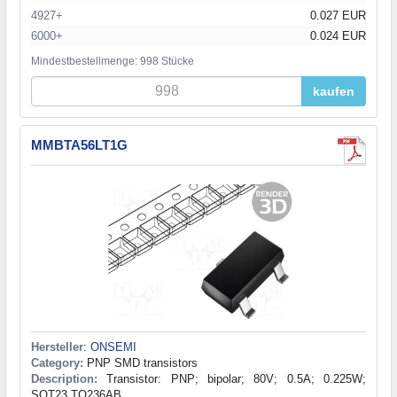
4927+
0.027 EUR
6000+
0.024 EUR
Mindestbestellmenge: 998 Stücke
kaufen
MMBTA56LT1G
Hersteller
:
ONSEMI
Category:
PNP SMD transistors
Description:
Transistor: PNP; bipolar; 80V; 0.5A; 0.225W;
SOT23,TO236AB