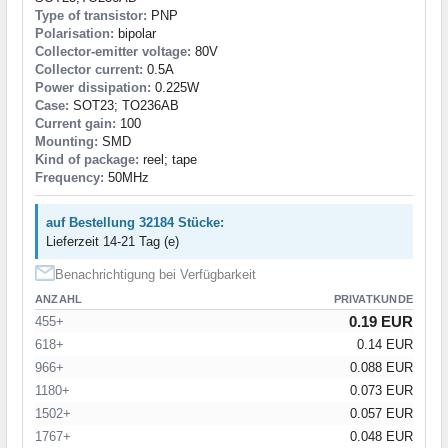
Type of transistor:
PNP
Polarisation:
bipolar
Collector-emitter voltage:
80V
Collector current:
0.5A
Power dissipation:
0.225W
Case:
SOT23; TO236AB
Current gain:
100
Mounting:
SMD
Kind of package:
reel; tape
Frequency:
50MHz
auf Bestellung 32184 Stücke:
Lieferzeit 14-21 Tag (e)
Benachrichtigung bei Verfügbarkeit
ANZAHL
PRIVATKUNDE
0.19 EUR
455+
618+
0.14 EUR
966+
0.088 EUR
1180+
0.073 EUR
1502+
0.057 EUR
1767+
0.048 EUR