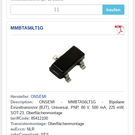
kaufen
MMBTA56LT1G
Hersteller
:
ONSEMI
Description:
ONSEMI - MMBTA56LT1G - Bipolarer
Einzeltransistor (BJT), Universal, PNP, 80 V, 500 mA, 225 mW,
SOT-23, Oberflächenmontage
tariffCode:
85412100
Transistormontage:
Oberflächenmontage
euEccn:
NLR
rohsCompliant:
YES