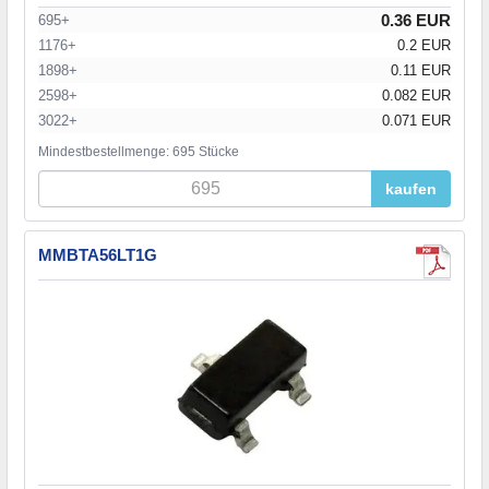
0.36 EUR
695+
1176+
0.2 EUR
1898+
0.11 EUR
2598+
0.082 EUR
3022+
0.071 EUR
Mindestbestellmenge: 695 Stücke
kaufen
MMBTA56LT1G