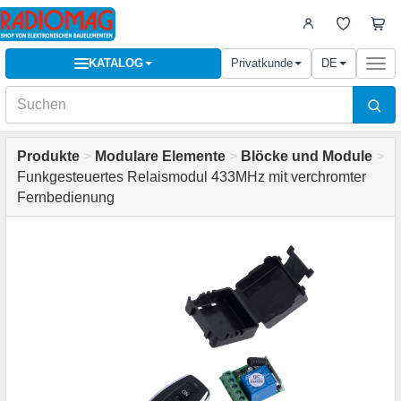
KATALOG
Privatkunde
DE
Togg
navi
Produkte
>
Modulare Elemente
>
Blöcke und Module
>
Funkgesteuertes Relaismodul 433MHz mit verchromter
Fernbedienung