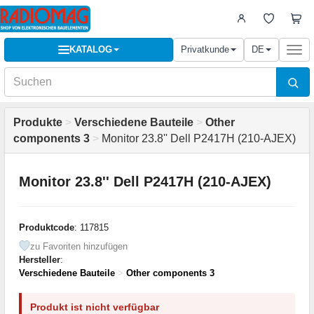
KATALOG
Privatkunde
DE
Togg
navi
Produkte
>
Verschiedene Bauteile
>
Other
components 3
>
Monitor 23.8'' Dell P2417H (210-AJEX)
Monitor 23.8'' Dell P2417H (210-AJEX)
Produktcode
: 117815
zu Favoriten hinzufügen
Hersteller
:
Verschiedene Bauteile
>
Other components 3
Produkt ist nicht verfügbar