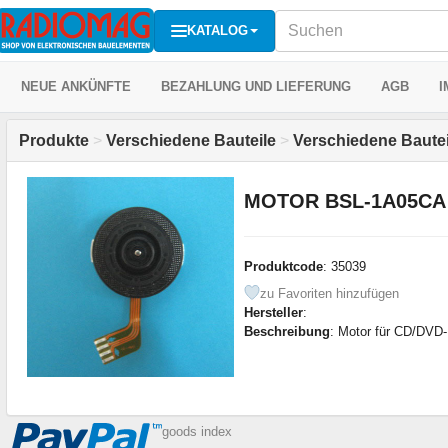
KATALOG
NEUE ANKÜNFTE
BEZAHLUNG UND LIEFERUNG
AGB
I
Produkte
>
Verschiedene Bauteile
>
Verschiedene Bautei
MOTOR BSL-1A05CA
Produktcode
: 35039
zu Favoriten hinzufügen
Hersteller
:
Beschreibung
: Motor für CD/DV
goods index