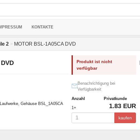
MPRESSUM
KONTAKTE
le 2
>
MOTOR BSL-1A05CA DVD
Produkt ist nicht
 DVD
verfügbar
Benachrichtigung bei
Verfügbarkeit
Anzahl
Privatkunde
D-Laufwerke, Gehäuse BSL_1A05CA
1.83 EUR
1+
kaufen