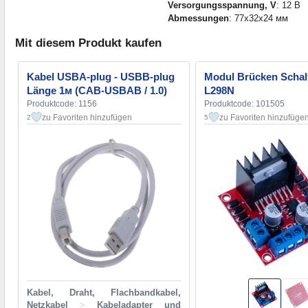
Versorgungsspannung, V
: 12 В
Abmessungen
: 77x32x24 мм
Mit diesem Produkt kaufen
Kabel USBA-plug - USBB-plug
Modul Brücken Schal
Länge 1м (CAB-USBAB / 1.0)
L298N
Produktcode: 1156
Produktcode: 101505
zu Favoriten hinzufügen
zu Favoriten hinzufüge
2
5
Kabel, Draht, Flachbandkabel,
Netzkabel
>
Kabeladapter und