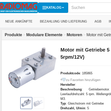
KATALOG
NEUE ANKÜNFTE
BEZAHLUNG UND LIEFERUNG
AGB
I
Produkte
>
Modulare Elemente
>
Motoren
>
Motor mit Get
Motor mit Getriebe 5
5rpm/12V)
Produktcode
: 185865
zu Favoriten hinzufügen
4
Hersteller
:
Beschreibung
: Getriebemotor.
Leerlaufdrehzahl: 5 rpm. Welleng
M3.
Typ
: Gleichstrom mit Getriebe
Drehzahl, U/min
: 5