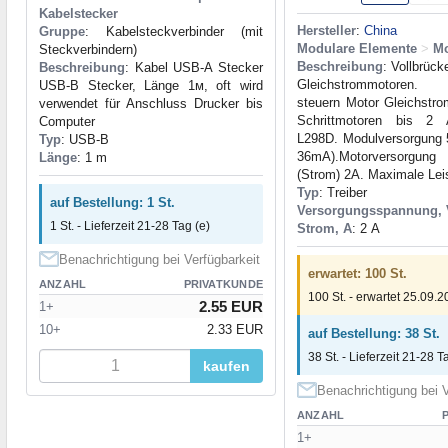
Kabelstecker
Hersteller
:
China
Gruppe
: Kabelsteckverbinder (mit
Modulare Elemente
>
Mo
Steckverbindern)
Beschreibung
: Vollbrück
Beschreibung
: Kabel USB-A Stecker
Gleichstrommotoren. 
USB-B Stecker, Länge 1м, oft wird
steuern Motor Gleichstr
verwendet für Anschluss Drucker bis
Schrittmotoren bis 2
Computer
L298D. Modulversorgung 
Typ
: USB-B
36mA).Motorversorgung 
Länge
: 1 m
(Strom) 2A. Maximale Lei
Typ
: Treiber
auf Bestellung: 1 St.
Versorgungsspannung, 
1 St. - Lieferzeit 21-28 Tag (e)
Strom, A
: 2 А
Benachrichtigung bei Verfügbarkeit
erwartet: 100 St.
ANZAHL
PRIVATKUNDE
100 St. - erwartet 25.09.
2.55 EUR
1+
10+
2.33 EUR
auf Bestellung: 38 St.
38 St. - Lieferzeit 21-28 T
kaufen
Benachrichtigung bei V
ANZAHL
1+