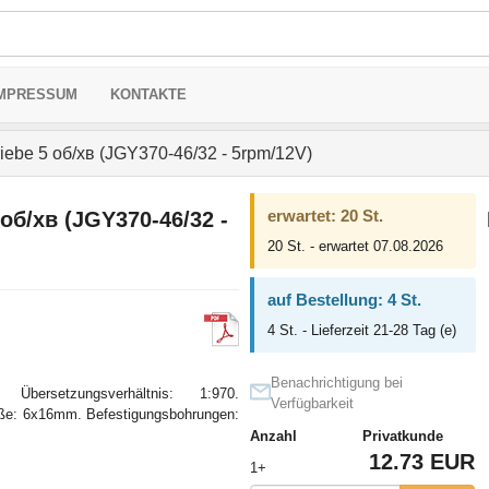
MPRESSUM
KONTAKTE
riebe 5 об/хв (JGY370-46/32 - 5rpm/12V)
erwartet: 20 St.
 об/хв (JGY370-46/32 -
20 St. - erwartet 07.08.2026
auf Bestellung: 4 St.
4 St. - Lieferzeit 21-28 Tag (e)
Benachrichtigung bei
 Übersetzungsverhältnis: 1:970.
Verfügbarkeit
röße: 6x16mm. Befestigungsbohrungen:
Anzahl
Privatkunde
12.73 EUR
1+