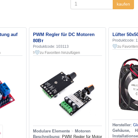
kaufen
tung auf
PWM Regler für DC Motoren
Lüfter 50x5
80Вт
Produktcode: 
Produktcode: 103113
zu Favorite
n
zu Favoriten hinzufügen
5
Hersteller
:
Gl
Gehäuse, H
Modulare Elemente
>
Motoren
Installations
Beschreibung
: PWM Regler für Motor