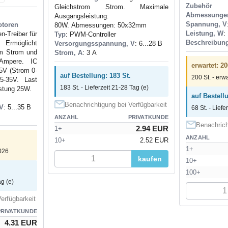
Zubehör
Gleichstrom Strom. Maximale
Abmessunge
Ausgangsleistung:
Spannung, V
toren
80W. Abmessungen: 50x32mm
Leistung, W
:
en-Treiber für
Typ
: PWM-Controller
Beschreibun
Ermöglicht
Versorgungsspannung, V
: 6...28 В
om Strom und
Strom, A
: 3 А
 Ampere. IC
erwartet: 20
5V (Strom 0-
auf Bestellung: 183 St.
200 St. - erw
5-35V. Last
183 St. - Lieferzeit 21-28 Tag (e)
stung 25W.
auf Bestellu
Benachrichtigung bei Verfügbarkeit
V
: 5...35 В
68 St. - Liefe
ANZAHL
PRIVATKUNDE
Benachrich
2.94 EUR
1+
ANZAHL
10+
2.52 EUR
1+
2026
kaufen
10+
100+
ag (e)
erfügbarkeit
PRIVATKUNDE
4.31 EUR