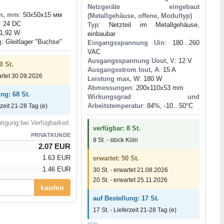
Netzgeräte eingebaut
n, mm
: 50x50x15 мм
(Metallgehäuse, offene, Modultyp)
: 24 DC
Typ
: Netzteil im Metallgehäuse,
 1,92 W
einbaubar
g
: Gleitlager "Buchse"
Eingangsspannung Uin
: 180...260
VAC
Ausgangsspannung Uout, V
: 12 V
0 St.
Ausgangsstrom Iout, A
: 15 A
artet 30.09.2026
Leistung max, W
: 180 W
Abmessungen
: 200x110x53 mm
ng: 68 St.
Wirkungsgrad und
Arbeitstemperatur
: 84%, -10...50°C
rzeit 21-28 Tag (e)
tigung bei Verfügbarkeit
verfügbar: 8 St.
PRIVATKUNDE
8 St. - stock Köln
2.07 EUR
1.63 EUR
erwartet: 50 St.
1.46 EUR
30 St. - erwartet 21.08.2026
20 St. - erwartet 25.11.2026
kaufen
auf Bestellung: 17 St.
17 St. - Lieferzeit 21-28 Tag (e)