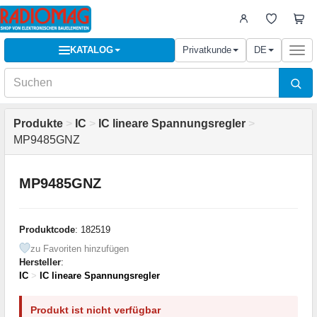
KATALOG
Privatkunde
DE
Togg
navi
Produkte
>
IC
>
IC lineare Spannungsregler
>
MP9485GNZ
MP9485GNZ
Produktcode
: 182519
zu Favoriten hinzufügen
Hersteller
:
IC
>
IC lineare Spannungsregler
Produkt ist nicht verfügbar