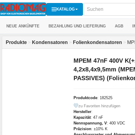
KATALOG
NEUE ANKÜNFTE
BEZAHLUNG UND LIEFERUNG
AGB
I
Produkte
>
Kondensatoren
>
Folienkondensatoren
>
MPE
MPEM 47nF 400V K(+
4,2x8,4x9,5mm (MPE
PASSIVES) (Folienko
Produktcode
: 182525
zu Favoriten hinzufügen
Hersteller
:
Kapazität
: 47 nF
Nennspannung, V
: 400 VDC
Präzision
: ±10% K
Anschlussraster und Abmessun