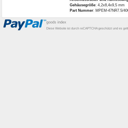
Gehäusegröße
: 4,2x8,4x9,5 mm
Part Nummer
: MPEM-47NR7.5/40
goods index
Diese Website ist durch reCAPTCHA geschützt und es gel