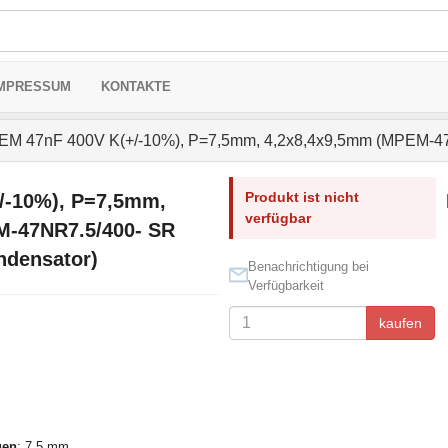
MPRESSUM
KONTAKTE
M 47nF 400V K(+/-10%), P=7,5mm, 4,2x8,4x9,5mm (MPEM-47
Produkt ist nicht
/-10%), P=7,5mm,
verfügbar
M-47NR7.5/400- SR
ndensator)
Benachrichtigung bei
Verfügbarkeit
kaufen
gen
: 7,5 mm