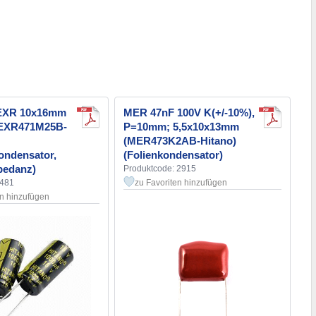
 EXR 10x16mm
MER 47nF 100V K(+/-10%),
 (EXR471M25B-
P=10mm; 5,5x10x13mm
(MER473K2AB-Hitano)
kondensator,
(Folienkondensator)
pedanz)
Produktcode: 2915
3481
zu Favoriten hinzufügen
en hinzufügen