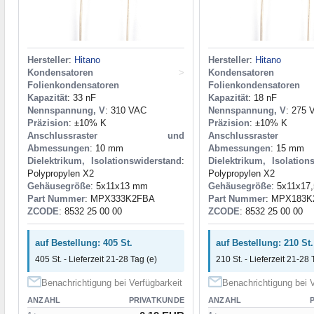
Hersteller
:
Hitano
Hersteller
:
Hitano
Kondensatoren
>
Kondensatoren
Folienkondensatoren
Folienkondensatoren
Kapazität
: 33 nF
Kapazität
: 18 nF
Nennspannung, V
: 310 VAC
Nennspannung, V
: 275 
Präzision
: ±10% K
Präzision
: ±10% K
Anschlussraster und
Anschlussras
Abmessungen
: 10 mm
Abmessungen
: 15 mm
Dielektrikum, Isolationswiderstand
:
Dielektrikum, Isolation
Polypropylen X2
Polypropylen X2
Gehäusegröße
: 5x11x13 mm
Gehäusegröße
: 5x11x17
Part Nummer
: MPX333K2FBA
Part Nummer
: MPX183K
ZCODE
: 8532 25 00 00
ZCODE
: 8532 25 00 00
auf Bestellung: 405 St.
auf Bestellung: 210 St.
405 St. - Lieferzeit 21-28 Tag (e)
210 St. - Lieferzeit 21-28 
Benachrichtigung bei Verfügbarkeit
Benachrichtigung bei V
ANZAHL
PRIVATKUNDE
ANZAHL