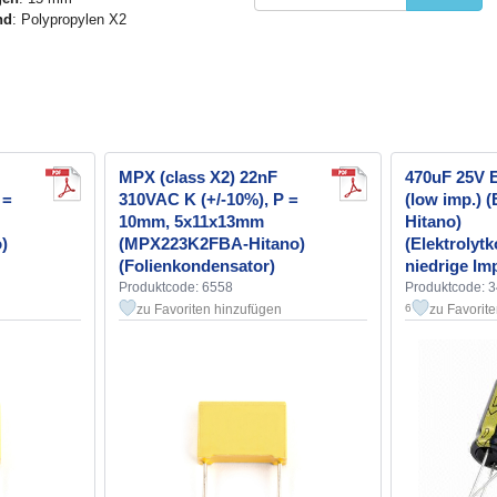
nd
: Polypropylen X2
MPX (class X2) 22nF
470uF 25V
 =
310VAC K (+/-10%), P =
(low imp.)
10mm, 5x11x13mm
Hitano)
)
(MPX223K2FBA-Hitano)
(Elektrolyt
(Folienkondensator)
niedrige Im
Produktcode: 6558
Produktcode: 
zu Favoriten hinzufügen
zu Favorit
6