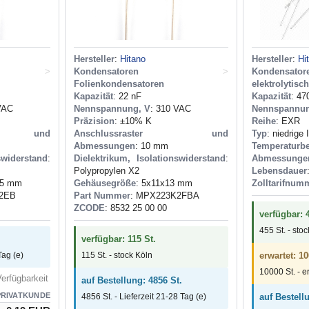
Hersteller
:
Hitano
Hersteller
:
Hi
>
Kondensatoren
>
Kondensator
Folienkondensatoren
elektrolytisc
Kapazität
: 22 nF
Kapazität
: 47
VAC
Nennspannung, V
: 310 VAC
Nennspannu
Präzision
: ±10% K
Reihe
: EXR
ter und
Anschlussraster und
Typ
: niedrige
Abmessungen
: 10 mm
Temperaturbe
swiderstand
:
Dielektrikum, Isolationswiderstand
:
Abmessunge
Polypropylen X2
Lebensdauer
,5 mm
Gehäusegröße
: 5x11x13 mm
Zolltarifnum
2EB
Part Nummer
: MPX223K2FBA
ZCODE
: 8532 25 00 00
verfügbar: 
455 St. - sto
verfügbar: 115 St.
Tag (e)
115 St. - stock Köln
erwartet: 10
10000 St. - e
erfügbarkeit
auf Bestellung: 4856 St.
PRIVATKUNDE
4856 St. - Lieferzeit 21-28 Tag (e)
auf Bestell