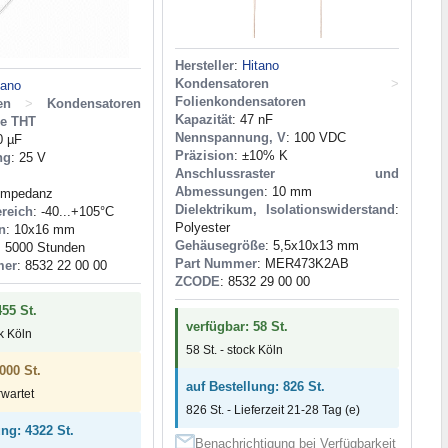
Hersteller
:
Hitano
Kondensatoren
>
tano
Folienkondensatoren
en
>
Kondensatoren
Kapazität
: 47 nF
he THT
Nennspannung, V
: 100 VDC
0 µF
Präzision
: ±10% K
ng
: 25 V
Anschlussraster und
Abmessungen
: 10 mm
 Impedanz
Dielektrikum, Isolationswiderstand
:
reich
: -40...+105°C
Polyester
n
: 10x16 mm
Gehäusegröße
: 5,5x10x13 mm
: 5000 Stunden
Part Nummer
: MER473K2AB
mer
: 8532 22 00 00
ZCODE
: 8532 29 00 00
455 St.
verfügbar: 58 St.
ck Köln
58 St. - stock Köln
000 St.
auf Bestellung: 826 St.
rwartet
826 St. - Lieferzeit 21-28 Tag (e)
ung: 4322 St.
Benachrichtigung bei Verfügbarkeit