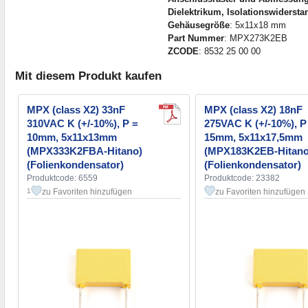
Dielektrikum, Isolationswidersta
Gehäusegröße
: 5x11x18 mm
Part Nummer
: MPX273K2EB
ZCODE
: 8532 25 00 00
Mit diesem Produkt kaufen
MPX (class X2) 33nF
MPX (class X2) 18nF
310VAC K (+/-10%), P =
275VAC K (+/-10%), P
10mm, 5x11x13mm
15mm, 5x11x17,5mm
(MPX333K2FBA-Hitano)
(MPX183K2EB-Hitano
(Folienkondensator)
(Folienkondensator)
Produktcode: 6559
Produktcode: 23382
zu Favoriten hinzufügen
zu Favoriten hinzufügen
1