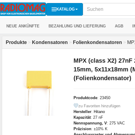
KATALOG
NEUE ANKÜNFTE
BEZAHLUNG UND LIEFERUNG
AGB
I
Produkte
>
Kondensatoren
>
Folienkondensatoren
>
MPX
MPX (class X2) 27nF 
15mm, 5x11x18mm (
(Folienkondensator)
Produktcode
: 23450
zu Favoriten hinzufügen
Hersteller
:
Hitano
Kapazität
: 27 nF
Nennspannung, V
: 275 VAC
Präzision
: ±10% K
Anschlussraster und Abmessun