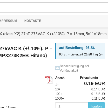
MPRESSUM
KONTAKTE
 (class X2) 27nF 275VAC K (+/-10%), P = 15mm, 5x11x18mm 
auf Bestellung: 93 St.
275VAC K (+/-10%), P =
93 St. - Lieferzeit 21-28 Tag (e)
MPX273K2EB-Hitano)
Benachrichtigung bei
Verfügbarkeit
Anzahl
Privatkunde
0.19 EUR
1+
10+
0.14 EUR
100+
0.13 EUR
1000+
0.11 EUR
kaufen
gen
: 15 mm