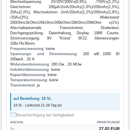
Wechselspannung: 2V/20V/200V±(0,8%), /750V±(1,2%);
Gleichstrom: 200µA/2mA/20mA±(1,0%)/200mA±(1,5%),
20A±(2,0%); Wechselstrom: 2mA/20mA±(1,2%)/200mA±(1,8%),
/20A±(3%); Widerstand:
200Ohm/2kOhm/20kOhm/200kOhm/2MOhm/20MOhm ±(1%).
Abschaltautomatik, Transistortest, Diodentest,
Durchgangsprüfung, Datenhaltung, Display 1999 Counts.
Stromversorgung: 9V "Krona" 6F22. Abmessungen:
158x74x36mm.
Frequenzmessung
: keine
Spannungs- und Strommessung
: 200 мВ...1000 В/
200мкА...20 А
Widerstandsmessung
: 200 Ом...20 МОм
Induktivitätsmessung
: keine
Kapazitätsmessung
: keine
Temperaturmessung
: keine
Transistortest
: ja
auf Bestellung: 18 St.
18 St. - Lieferzeit 21-28 Tag (e)
Benachrichtigung bei Verfügbarkeit
ANZAHL
PRIVATKUNDE
27.02 EUR
1+