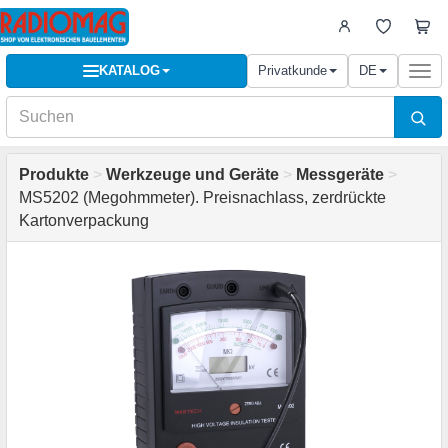
KATALOG
Privatkunde
DE
Togg
navi
Produkte
>
Werkzeuge und Geräte
>
Messgeräte
>
MS5202 (Megohmmeter). Preisnachlass, zerdrückte
Kartonverpackung