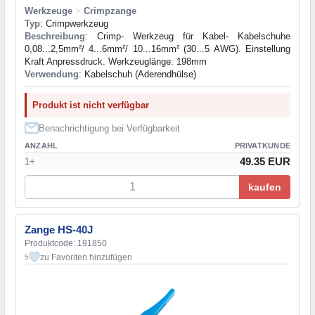
Werkzeuge
>
Crimpzange
Typ
: Crimpwerkzeug
Beschreibung
: Crimp- Werkzeug für Kabel- Kabelschuhe
0,08...2,5mm²/ 4...6mm²/ 10...16mm² (30...5 AWG). Einstellung
Kraft Anpressdruck. Werkzeuglänge: 198mm
Verwendung
: Kabelschuh (Aderendhülse)
Produkt ist nicht verfügbar
Benachrichtigung bei Verfügbarkeit
ANZAHL
PRIVATKUNDE
49.35 EUR
1+
kaufen
Zange HS-40J
Produktcode: 191850
zu Favoriten hinzufügen
5