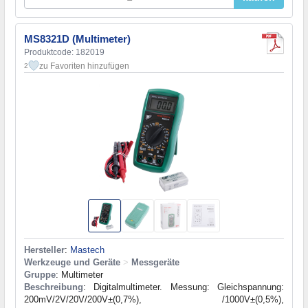
MS8321D (Multimeter)
Produktcode: 182019
zu Favoriten hinzufügen
2
Hersteller
:
Mastech
Werkzeuge und Geräte
>
Messgeräte
Gruppe
: Multimeter
Beschreibung
: Digitalmultimeter. Messung: Gleichspannung:
200mV/2V/20V/200V±(0,7%), /1000V±(0,5%),