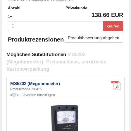
Anzahl
Privatkunde
138.66 EUR
1+
kaufen
Produktbewertung abgeben
Produktrezensionen
Möglichen Substitutionen
MS5202
(Megohmmeter). Preisnachlass, zerdrückte
Kartonverpackung
MS5202 (Megohmmeter)
Produktcode: 98459
zu Favoriten hinzufügen
3