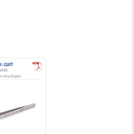
K-110T
11695
en hinzufügen