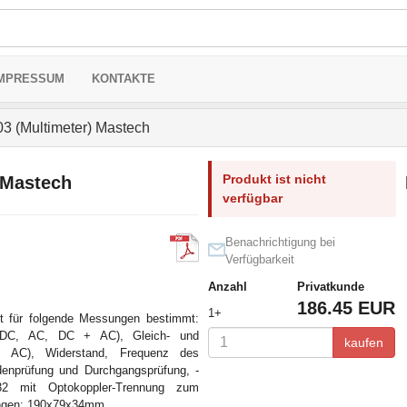
MPRESSUM
KONTAKTE
 (Multimeter) Mastech
Produkt ist nicht
 Mastech
verfügbar
Benachrichtigung bei
Verfügbarkeit
Anzahl
Privatkunde
186.45 EUR
1+
st für folgende Messungen bestimmt:
 (DC, AC, DC + AC), Gleich- und
kaufen
AC), Widerstand, Frequenz des
denprüfung und Durchgangsprüfung, -
32 mit Optokoppler-Trennung zum
ngen: 190x79x34mm