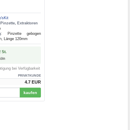
o'sKit
Pinzette, Extraktoren
n
g
: Pinzette gebogen
ch, Länge 120mm
 St.
Köln
tigung bei Verfügbarkeit
PRIVATKUNDE
4.7 EUR
kaufen