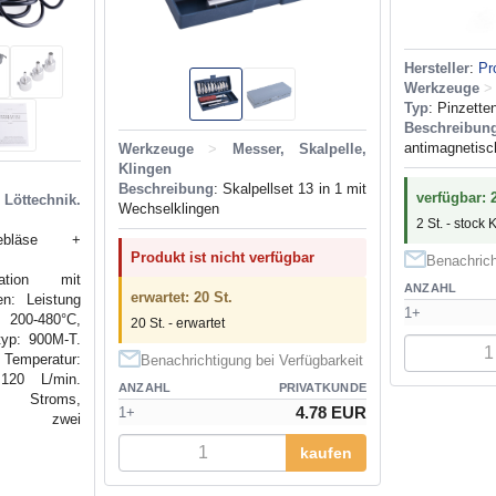
Hersteller
:
Pr
Werkzeuge
>
Typ
: Pinzette
Beschreibun
antimagnetis
Werkzeuge
>
Messer, Skalpelle,
Klingen
Beschreibung
: Skalpellset 13 in 1 mit
verfügbar: 2
Löttechnik.
Wechselklingen
2 St. - stock 
gebläse +
Produkt ist nicht verfügbar
Benachrich
ation mit
ANZAHL
erwartet: 20 St.
en: Leistung
1+
200-480°C,
20 St. - erwartet
typ: 900M-T.
 Temperatur:
Benachrichtigung bei Verfügbarkeit
 120 L/min.
ANZAHL
PRIVATKUNDE
s Stroms,
4.78 EUR
1+
rung, zwei
kaufen