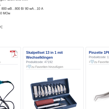
ц
: 800 мВ...800 В/ 80 мА...10 А
.40 МОм
°С
Skalpellset 13 in 1 mit
Pinzette 1P
Wechselklingen
Produktcode: 
n
Produktcode: 47192
zu Favorit
1
zu Favoriten hinzufügen
3