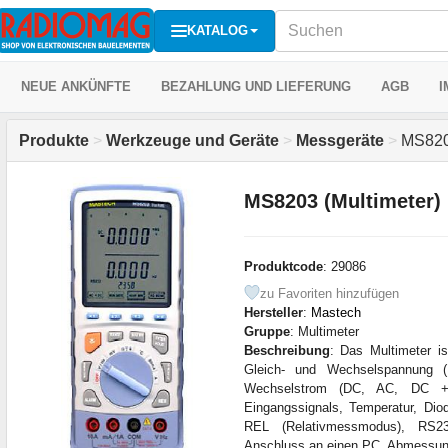
KATALOG
NEUE ANKÜNFTE
BEZAHLUNG UND LIEFERUNG
AGB
I
Produkte
>
Werkzeuge und Geräte
>
Messgeräte
>
MS8203
MS8203 (Multimeter)
Produktcode
: 29086
zu Favoriten hinzufügen
Hersteller
:
Mastech
Gruppe
: Multimeter
Beschreibung
: Das Multimeter i
Gleich- und Wechselspannung
Wechselstrom (DC, AC, DC + 
Eingangssignals, Temperatur, Dio
REL (Relativmessmodus), RS2
Anschluss an einen PC. Abmessu