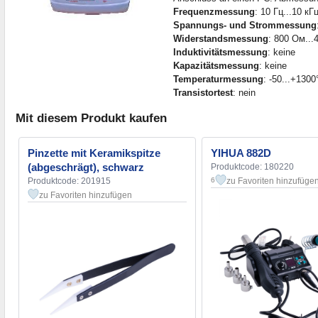
Frequenzmessung
: 10 Гц...10 кГ
Spannungs- und Strommessung
Widerstandsmessung
: 800 Ом..
Induktivitätsmessung
: keine
Kapazitätsmessung
: keine
Temperaturmessung
: -50...+1300
Transistortest
: nein
Mit diesem Produkt kaufen
Pinzette mit Keramikspitze
YIHUA 882D
(abgeschrägt), schwarz
Produktcode: 180220
Produktcode: 201915
zu Favoriten hinzufüge
6
zu Favoriten hinzufügen