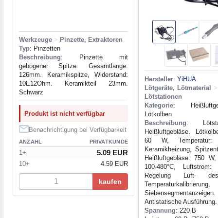
Werkzeuge
>
Pinzette, Extraktoren
Typ
: Pinzetten
Beschreibung
: Pinzette mit
gebogener Spitze. Gesamtlänge:
126mm. Keramikspitze, Widerstand:
Hersteller
:
YiHUA
10E12Ohm. Keramikteil 23mm.
Lötgeräte, Lötmaterial
>
Schwarz
Lötstationen
Kategorie
: Heißluft
Produkt ist nicht verfügbar
Lötkolben
Beschreibung
: Lötst
Benachrichtigung bei Verfügbarkeit
Heißluftgebläse. Lötkolb
60 W, Temperatur: 
ANZAHL
PRIVATKUNDE
Keramikheizung, Spitzen
5.09 EUR
1+
Heißluftgebläse: 750 W,
10+
4.59 EUR
100-480°C, Luftstrom:
Regelung Luft- de
kaufen
Temperaturkalibrie
Siebensegmentanzeigen.
Antistatische Ausführung.
Spannung
: 220 В