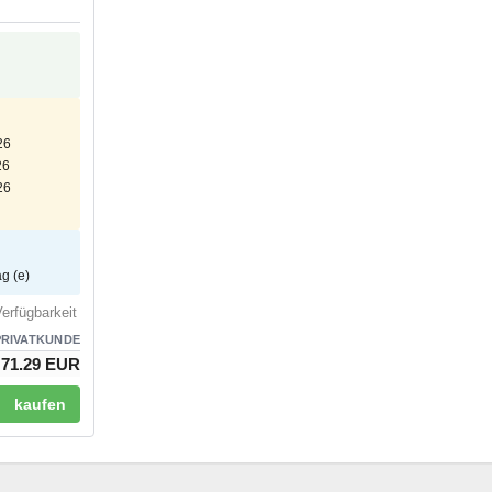
26
26
26
ag (e)
erfügbarkeit
PRIVATKUNDE
71.29 EUR
kaufen